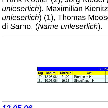
unleserlich
), Maximilian Kienitz
unleserlich
) (1), Thomas Moose
di Sarno, (
Name unleserlich
).
3. Pok
Tag
Datum
Uhrzeit
Ort
Fr
12.05.06
21:00
Pforzheim H
Sa
10.06.06
19:15
Sindelfingen H
12.05.06