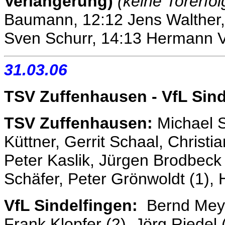
Verlängerung)
(keine Torerfol
Baumann, 12:12 Jens Walther,
Sven Schurr, 14:13 Hermann V
31.03.06
TSV Zuffenhausen - VfL Sin
TSV Zuffenhausen:
Michael 
Küttner, Gerrit Schaal, Christi
Peter Kaslik, Jürgen Brodbeck
Schäfer, Peter Grönwoldt (1), 
VfL Sindelfingen:
Bernd Meyer
Frank Klopfer (2), Jörg Riedel 