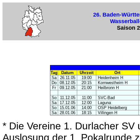
26. Baden-Württ
Wasserball
Saison 
Tag
Datum
Uhrzeit
Ort
Sa
26.11.05
19:00
Heidenheim H
Do
08.12.05
20:15
Kornwestheim H
Fr
09.12.05
21:00
Heilbronn H
So
11.12.05
11:00
SVC-Bad
Sa
17.12.05
12:00
Laguna
So
15.01.06
14:00
OSP Heidelberg
Sa
28.01.06
18:15
Villingen H
* Die Vereine 1. Durlacher SV 
Auslosung der 1. Pokalrunde z