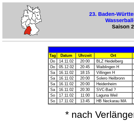
23. Baden-Württ
Wasserball
Saison 
Tag
Datum
Uhrzeit
Ort
Do
14.11.02
20:00
BLZ Heidelberg
Do
05.12.02
20:45
Waiblingen H
Sa
16.11.02
18:15
Villingen H
Sa
16.11.02
20:00
Solero Heilbronn
Sa
16.11.02
20:00
Heidenheim
Sa
16.11.02
20:30
SVC-Bad ?
So
17.11.02
11:00
Laguna Weil
So
17.11.02
13:45
HB Neckarau MA
* nach Verläng