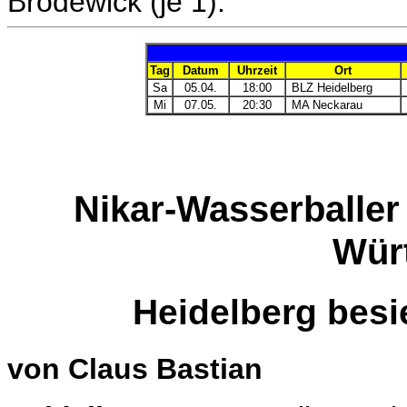
Brodewick (je 1).
Tag
Datum
Uhrzeit
Ort
Sa
05.04.
18:00
BLZ Heidelberg
Mi
07.05.
20:30
MA Neckarau
Nikar-Wasserballer
Wür
Heidelberg besie
von Claus Bastian