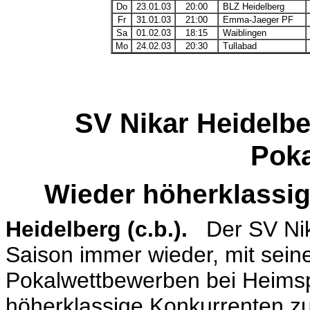
Do
23.01.03
20:00
BLZ Heidelberg
Fr
31.01.03
21:00
Emma-Jaeger PF
Sa
01.02.03
18:15
Waiblingen
Mo
24.02.03
20:30
Tullabad
SV Nikar Heidelbe
Poka
Wieder höherklassi
Heidelberg (c.b.).
Der SV Nik
Saison immer wieder, mit sein
Pokalwettbewerben bei Heims
höherklassige Konkurrenten zu