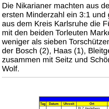
Die Nikarianer machten aus d
ersten Minderzahl ein 3:1 un
aus dem Kreis Karlsruhe die 
mit den beiden Torleuten Marko
weniger als sieben Torschütze
der Bosch (2), Haas (1), Bleitg
zusammen mit Seitz und Schönl
Wolf.
Tag
Datum
Uhrzeit
Ort
...
...
...
BLZ Heidelberg