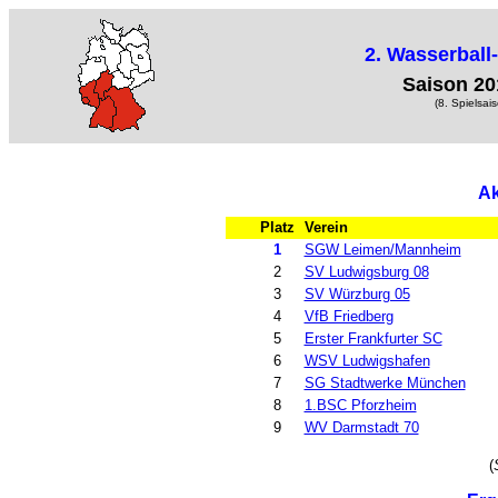
2. Wasserball
Saison 20
(8. Spielsai
Ak
Platz
Verein
1
SGW Leimen/Mannheim
2
SV Ludwigsburg 08
3
SV Würzburg 05
4
VfB Friedberg
5
Erster Frankfurter SC
6
WSV Ludwigshafen
7
SG Stadtwerke München
8
1.BSC Pforzheim
9
WV Darmstadt 70
(