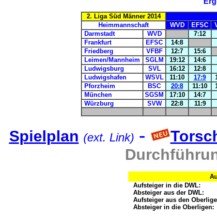
Erg
2. Liga Süd Männer 2014
Heimmannschaft
WVD
EFSC
Darmstadt
WVD
7:12
Frankfurt
EFSC
14:8
Friedberg
VFBF
12:7
15:6
Leimen/Mannheim
SGLM
19:12
14:6
Ludwigsburg
SVL
16:12
12:8
Ludwigshafen
WSVL
11:10
17:9
Pforzheim
BSC
20:8
11:10
München
SGSM
17:10
14:7
Würzburg
SVW
22:8
11:9
-
Spielplan
Torsc
(ext. Link)
Durchführu
Au
Aufsteiger in die DWL:
Absteiger aus der DWL:
Aufsteiger aus den Oberlige
Absteiger in die Oberligen: