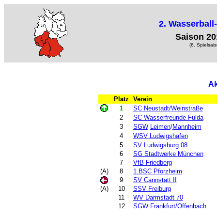
2. Wasserball
Saison 20
(6. Spielsai
Ak
Platz
Verein
1
SC Neustadt/Weinstraße
2
SC Wasserfreunde Fulda
3
SGW
Leimen
/
Mannheim
4
WSV Ludwigshafen
5
SV Ludwigsburg 08
6
SG Stadtwerke München
7
VfB Friedberg
(A)
8
1.BSC Pforzheim
9
SV Cannstatt II
(A)
10
SSV Freiburg
11
WV Darmstadt 70
12
SGW
Frankfurt
/
Offenbach