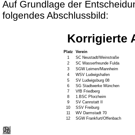
Auf Grundlage der Entscheidun
folgendes Abschlussbild:
Korrigierte
Platz
Verein
1
SC Neustadt/Weinstraße
2
SC Wasserfreunde Fulda
3
SGW Leimen/
Mannheim
4
WSV Ludwigshafen
5
SV Ludwigsburg 08
6
SG Stadtwerke München
7
VfB Friedberg
8
1.BSC Pforzheim
9
SV Cannstatt II
10
SSV Freiburg
11
WV Darmstadt 70
12
SGW Frankfurt/
O
ffenbach