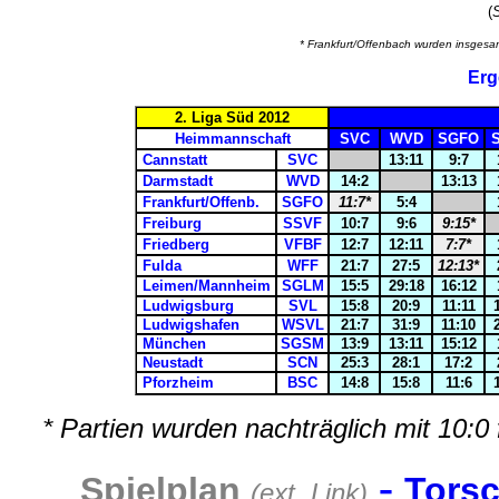
(
S
* Frankfurt/Offenbach wurden insges
Erg
2. Liga Süd 2012
Heimmannschaft
SVC
WVD
SGFO
Cannstatt
SVC
13:11
9:7
Darmstadt
WVD
14:2
13:13
Frankfurt/Offenb.
SGFO
11:7*
5:4
Freiburg
SSVF
10:7
9:6
9:15*
Friedberg
VFBF
12:7
12:11
7:7
*
Fulda
WFF
21:7
27:5
12:13*
Leimen/Mannheim
SGLM
15:5
29:18
16:12
Ludwigsburg
SVL
15:8
20:9
11:11
Ludwigshafen
WSVL
21:7
31:9
11:10
München
SGSM
13:9
13:11
15:12
Neustadt
SCN
25:3
28:1
17:2
Pforzheim
BSC
14:8
15:8
11:6
* Partien wurden nachträglich mit 10:0
-
Spielplan
Tors
(ext. Link)