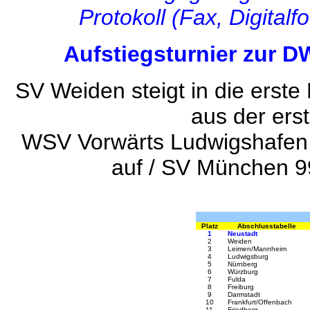
Protokoll (Fax, Digital
Aufstiegsturnier zur D
SV Weiden steigt in die erste
aus der ers
WSV Vorwärts Ludwigshafen s
auf / SV München 99 
Platz
Abschlusstabelle
1
Neustadt
2
Weiden
3
Leimen/Mannheim
4
Ludwigsburg
5
Nürnberg
6
Würzburg
7
Fulda
8
Freiburg
9
Darmstadt
10
Frankfurt/Offenbach
11
Friedberg