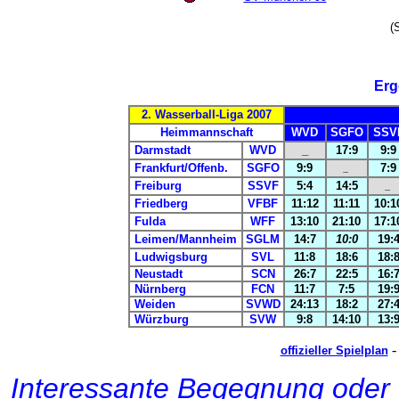
(
Erg
2. Wasserball-Liga 2007
Heimmannschaft
WVD
SGFO
SSV
Darmstadt
WVD
_
17:9
9:9
Frankfurt/Offenb.
SGFO
9:9
7:9
_
Freiburg
SSVF
5:4
14:5
_
Friedberg
VFBF
11:12
11:11
10:1
Fulda
WFF
13:10
21:10
17:1
Leimen/Mannheim
SGLM
14:7
10:0
19:
Ludwigsburg
SVL
11:8
18:6
18:
Neustadt
SCN
26:7
22:5
16:
Nürnberg
FCN
11:7
7:5
19:
Weiden
SVWD
24:13
18:2
27:
Würzburg
SVW
9:8
14:10
13:
offizieller Spielplan
Interessante Begegnung oder 