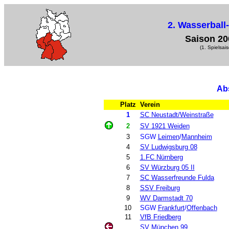
2. Wasserball
Saison 20
(1. Spielsai
Ab
Platz
Verein
1
SC Neustadt/Weinstraße
2
SV 1921 Weiden
3
SGW
Leimen
/
Mannheim
4
SV Ludwigsburg 08
5
1.FC Nürnberg
6
SV Würzburg 05 II
7
SC Wasserfreunde Fulda
8
SSV Freiburg
9
WV Darmstadt 70
10
SGW
Frankfurt
/
Offenbach
11
VfB Friedberg
SV München 99