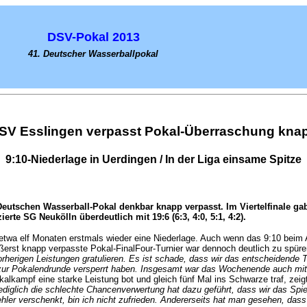
DSV-Pokal 2013
41. Deutscher Wasserballpokal
SV Esslingen verpasst Pokal-Überraschung kna
9:10-Niederlage in Uerdingen / In der Liga einsame Spitze
utschen Wasserball-Pokal denkbar knapp verpasst. Im Viertelfinale gab es
rte SG Neukölln überdeutlich mit 19:6 (6:3, 4:0, 5:1, 4:2).
h etwa elf Monaten erstmals wieder eine Niederlage. Auch wenn das 9:10 beim
erst knapp verpasste Pokal-FinalFour-Turnier war dennoch deutlich zu spüre
rigen Leistungen gratulieren. Es ist schade, dass wir das entscheidende Tor 
g zur Pokalendrunde versperrt haben. Insgesamt war das Wochenende auch mit 
kalkampf eine starke Leistung bot und gleich fünf Mal ins Schwarze traf, zeigt
diglich die schlechte Chancenverwertung hat dazu geführt, dass wir das Spie
er verschenkt, bin ich nicht zufrieden. Andererseits hat man gesehen, dass 