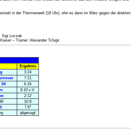
tatt in der Thermenwelt (18 Uhr), ehe es dann im März gegen die direkten
: Sigi Luczak
 Kaiser – Trainer: Alexander Tchigir
Ergebnis
rg
3:24
nnover
7:21
 04
6:16
am
9:10 v.V.
en
2:12
98
10:8
t
7:6*
rg
abgesagt