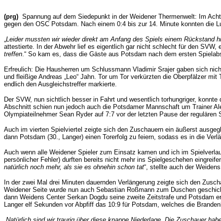
(prg)
Spannung auf dem Siedepunkt in der Weidener Thermenwelt: Im Acht
gegen den OSC Potsdam. Nach einem 0:4 bis zur 14. Minute konnten die Lucz
„
Leider mussten wir wieder direkt am Anfang des Spiels einem Rückstand 
attestierte. In der Abwehr lief es eigentlich gar nicht schlecht für den SVW,
treffen
.“ So kam es, dass die Gäste aus Potsdam nach dem ersten Spielabsch
Erfreulich: Die Hausherren um Schlussmann Vladimir Srajer gaben sich nicht 
und fleißige Andreas „Leo“ Jahn.
Tor um Tor verkürzten die Oberpfälzer mit 
endlich den Ausgleichstreffer markierte.
Der SVW, nun sichtlich besser in Fahrt und wesentlich torhungriger, konnte
Abschnitt schien nun jedoch auch die Potsdamer Mannschaft um Trainer Alexa
Olympiateilnehmer Sean Ryder auf 7:7 vor der letzten Pause der regulären S
Auch im vierten Spielviertel zeigte sich den Zuschauern ein äußerst ausgeg
dann Potsdam (30., Langer) einen Torerfolg zu feiern, sodass es in die Verl
Auch wenn alle Weidener Spieler zum Einsatz kamen und ich im Spielverlauf
persönlicher Fehler) durften bereits nicht mehr ins Spielgeschehen eingreife
natürlich noch mehr, als sie es ohnehin schon tat
“, stellte auch der Weiden
In der zwei Mal drei Minuten dauernden Verlängerung zeigte sich den Zusch
Weidener Seite wurde nun auch Sebastian Roßmann zum Duschen geschickt (3
dann Weidens Center Serkan Dogdu seine zweite Zeitstrafe und Potsdam erh
Langer elf Sekunden vor Abpfiff das 10:9 für Potsdam, welches die Brandenb
„
Natürlich sind wir traurig über diese knappe Niederlage. Die Zuschauer ha