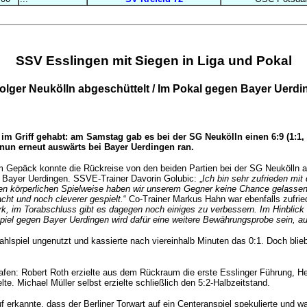
SSV Esslingen mit Siegen in Liga und Pokal
olger Neukölln abgeschüttelt / Im Pokal gegen Bayer Uerd
m Griff gehabt: am Samstag gab es bei der SG Neukölln einen 6:9 (1:1, 1:
E nun erneut auswärts bei Bayer Uerdingen ran.
n im Gepäck konnte die Rückreise von den beiden Partien bei der SG Neukölln 
f Bayer Uerdingen. SSVE-Trainer Davorin Golubic: „
Ich bin sehr zufrieden m
ken körperlichen Spielweise haben wir unserem Gegner keine Chance gelassen u
ht und noch cleverer gespielt.
“ Co-Trainer Markus Hahn war ebenfalls zufried
ark, im Torabschluss gibt es dagegen noch einiges zu verbessern. Im Hinblick
iel gegen Bayer Uerdingen wird dafür eine weitere Bewährungsprobe sein, au
ahlspiel ungenutzt und kassierte nach viereinhalb Minuten das 0:1. Doch bli
rafen: Robert Roth erzielte aus dem Rückraum die erste Esslinger Führung, H
e. Michael Müller selbst erzielte schließlich den 5:2-Halbzeitstand.
f erkannte, dass der Berliner Torwart auf ein Centeranspiel spekulierte und w