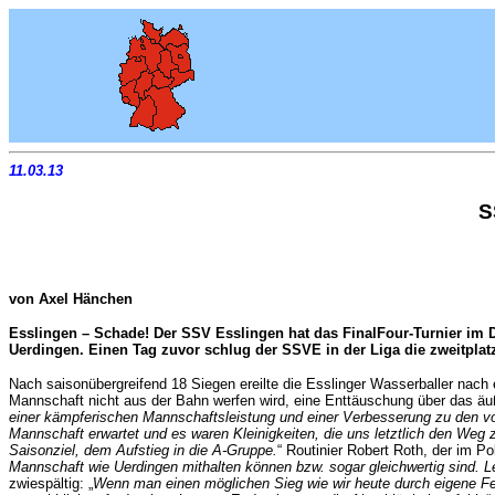
11.03.13
S
von Axel Hänchen
Esslingen – Schade! Der SSV Esslingen hat das FinalFour-Turnier im De
Uerdingen. Einen Tag zuvor schlug der SSVE in der Liga die zweitplatzie
Nach saisonübergreifend 18 Siegen ereilte die Esslinger Wasserballer nac
Mannschaft nicht aus der Bahn werfen wird, eine Enttäuschung über das äuß
einer kämpferischen Mannschaftsleistung und einer Verbesserung zu den vorhe
Mannschaft erwartet und es waren Kleinigkeiten, die uns letztlich den We
Saisonziel, dem Aufstieg in die A-Gruppe.
“ Routinier Robert Roth, der im Po
Mannschaft wie Uerdingen mithalten können bzw. sogar gleichwertig sind. Le
zwiespältig: „
Wenn man einen möglichen Sieg wie wir heute durch eigene Fehl