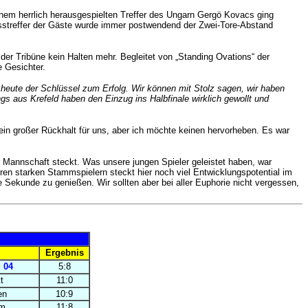
em herrlich herausgespielten Treffer des Ungarn Gergö Kovacs ging
sstreffer der Gäste wurde immer postwendend der Zwei-Tore-Abstand
er Tribüne kein Halten mehr. Begleitet von „Standing Ovations“ der
e Gesichter.
r heute der Schlüssel zum Erfolg. Wir können mit Stolz sagen, wir haben
gs aus Krefeld haben den Einzug ins Halbfinale wirklich gewollt und
in großer Rückhalt für uns, aber ich möchte keinen hervorheben. Es war
r Mannschaft steckt. Was unsere jungen Spieler geleistet haben, war
n starken Stammspielern steckt hier noch viel Entwicklungspotential im
de Sekunde zu genießen.
Wir sollten aber bei aller Euphorie nicht vergessen,
Ergebnis
 04
5:8
t
11:0
en
10:9
m
11:8