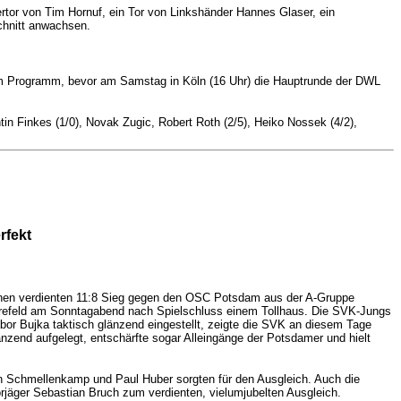
rtor von Tim Hornuf, ein Tor von Linkshänder Hannes Glaser, ein
chnitt anwachsen.
dem Programm, bevor am Samstag in Köln (16 Uhr) die Hauptrunde der DWL
n Finkes (1/0), Novak Zugic, Robert Roth (2/5), Heiko Nossek (4/2),
rfekt
nen verdienten 11:8 Sieg gegen den OSC Potsdam aus der A-Gruppe
efeld am Sonntagabend nach Spielschluss einem Tollhaus.
Die SVK-Jungs
bor Bujka taktisch glänzend eingestellt, zeigte die SVK an diesem Tage
zend aufgelegt, entschärfte sogar Alleingänge der Potsdamer und hielt
ian Schmellenkamp und Paul Huber sorgten für den Ausgleich. Auch die
jäger Sebastian Bruch zum verdienten, vielumjubelten Ausgleich.