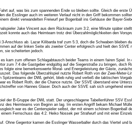
Fahrt auf, was bis zum spannenden Ende so bleiben sollte. Gleich die erste Ü
 den die Esslinger auch im weiteren Verlauf nicht in den Griff bekommen sollt
 einem direkt verwandelten Freiwurf per Bogenball ins Gehäuse der Bayer-Sieb
ionalspieler Jake Vincent aus dem Rückraum zum 3:2, eine Minute später stel
lbzeit konnte auch das Heimteam trotz drei Überzahlmöglichkeiten den Vorspr
:3-Anschluss ab. Lazar Kilibarda traf zum 5:3, doch die Schwaben blieben du
en auf der linken Seite als zweiter Center erfolgreich und hielt den SSVE mit
n, sie scheiterten jedoch.
es kam zum offenen Schlagabtausch beider Teams in einem fairen Spiel. In den
tor zum 7:4 die Gastgeber endgültig auf die Siegerstraße zu bringen, doch R
 es folgte eine bemerkenswerte Moral- und Energieleistung der Gäste, zunächs
e Auszeit. Das folgende Überzahlspiel nutzte Robert Roth von der Zwei-Mete
Spitzenteams der DWL gehört, blieb ruhig und verließ die taktischen Vorgaben
 war es Robert Roth, der die Chance nutzte. Der SSVE überstand eine Unterza
ichstreffer von Hannes Glaser. Doch auch der SSVE sah sich umgehend einer 
piel der B-Gruppe der DWL statt. Der ungeschlagene Tabellenführer SSV Essli
nz des Heimteams von Beginn an lag. Im ersten Angriff bekam Michael Müller 
leich war es der Centerspieler selbst, der mit einem schönen Bogenball den
einem Fernschuss das 4:2. Heiko Nossek per Strafwurf und mit einer Einzelak
uf. Ohne Gegentor kamen die Esslinger Wasserballer durch das Viertel und ba