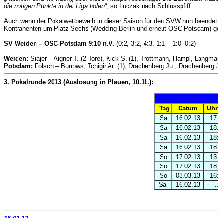
die nötigen Punkte in der Liga holen
“, so Luczak nach Schlusspfiff.
Auch wenn der Pokalwettbewerb in dieser Saison für den SVW nun beendet 
Kontrahenten um Platz Sechs (Wedding Berlin und erneut OSC Potsdam) g
SV Weiden – OSC Potsdam 9:10 n.V.
(0:2, 3:2, 4:3, 1:1 – 1:0, 0:2)
Weiden:
Srajer – Aigner T. (2 Tore), Kick S. (1), Trottmann, Hampl, Langmar
Potsdam:
Fölsch – Burrows, Tchigir Ar. (1), Drachenberg Ju., Drachenberg Ja.
3. Pokalrunde 2013 (Auslosung in Plauen, 10.11.):
Tag
Datum
Uhr
Sa
16.02.13
17
Sa
16.02.13
18
Sa
16.02.13
18
Sa
16.02.13
18
So
17.02.13
13
So
17.02.13
18
So
03.03.13
16
Sa
16.02.13
.