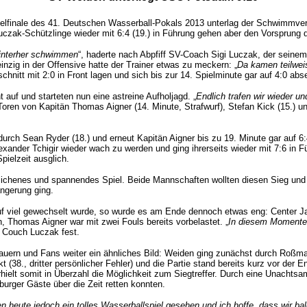
elfinale des 41. Deutschen Wasserball-Pokals 2013 unterlag der Schwimmv
ak-Schützlinge wieder mit 6:4 (19.) in Führung gehen aber den Vorsprung de
hinterher schwimmen
“, haderte nach Abpfiff SV-Coach Sigi Luczak, der seine
 einzig in der Offensive hatte der Trainer etwas zu meckern: „
Da kamen teilweis
nitt mit 2:0 in Front lagen und sich bis zur 14. Spielminute gar auf 4:0 ab
auf und starteten nun eine astreine Aufholjagd. „
Endlich trafen wir wieder 
Toren von Kapitän Thomas Aigner (14. Minute, Strafwurf), Stefan Kick (15.) u
 durch Sean Ryder (18.) und erneut Kapitän Aigner bis zu 19. Minute gar auf 6
nder Tchigir wieder wach zu werden und ging ihrerseits wieder mit 7:6 in Füh
pielzeit ausglich.
lichenes und spannendes Spiel. Beide Mannschaften wollten diesen Sieg und d
ängerung ging.
 viel gewechselt wurde, so wurde es am Ende dennoch etwas eng: Center Jakob
n, Thomas Aigner war mit zwei Fouls bereits vorbelastet. „
In diesem Momente
s Couch Luczak fest.
auern und Fans weiter ein ähnliches Bild: Weiden ging zunächst durch Roßman
8., dritter persönlicher Fehler) und die Partie stand bereits kurz vor der 
ielt somit in Überzahl die Möglichkeit zum Siegtreffer. Durch eine Unachts
urger Gäste über die Zeit retten konnten.
ben heute jedoch ein tolles Wasserballspiel gesehen und ich hoffe, dass wir