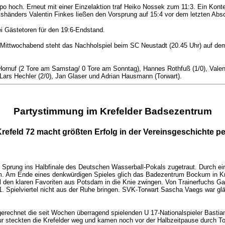
po hoch. Erneut mit einer Einzelaktion traf Heiko Nossek zum 11:3. Ein Konte
kshänders Valentin Finkes ließen den Vorsprung auf 15:4 vor dem letzten Abs
i Gästetoren für den 19:6-Endstand.
am Mittwochabend steht das Nachholspiel beim SC Neustadt (20.45 Uhr) auf 
rnuf (2 Tore am Samstag/ 0 Tore am Sonntag), Hannes Rothfuß (1/0), Valenti
 Lars Hechler (2/0), Jan Glaser und Adrian Hausmann (Torwart).
Partystimmung im Krefelder Badsezentrum
refeld 72 macht größten Erfolg in der Vereinsgeschichte pe
 Sprung ins Halbfinale des Deutschen Wasserball-Pokals zugetraut.
Durch ei
m.
Am Ende eines denkwürdigen Spieles glich das Badezentrum Bockum in Kr
 den klaren Favoriten aus Potsdam in die Knie zwingen.
Von Trainerfuchs Ga
Spielviertel nicht aus der Ruhe bringen.
SVK-Torwart Sascha Vaegs war glän
usgerechnet die seit Wochen überragend spielenden U 17-Nationalspieler Bast
 steckten die Krefelder weg und kamen noch vor der Halbzeitpause durch Tor