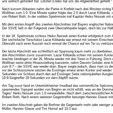
uns wirklich gefordert hat. Letzten Endes hat uns die Abgeklärtheit gefehlt.
“
Nach kurzem Abtasten nahm die Partie in Krefeld nach drei Minuten richtig 
Wollthan zum 1:0. Eine Minute später folgte das 2:0 durch Lazar Kilibarda,
von Robert Roth. In der siebten Spielminute traf Kapitän Heiko Nossek mit
Mit dem ersten Angriff des zweiten Abschnittes traf Bayers englischer Nat
Der SSVE ließ in der Folgezeit zwei Überzahlspiele liegen, doch bis zur Ha
In der 19. Spielminute schloss Heiko Nossek einen Konter erfolgreich zum 4
Der sechsfache Torschütze Lazar Kilibarda war erneut mit seinem Einschwimm
Überzahl nach einer Auszeit noch einmal die Chance auf ein Tor zu verkürze
Der letzte Abschnitt war schließlich an Spannung kaum mehr zu überbieten, 
drei Abschnitten zuvor zusammen. Lazar Kilibarda schien mit seinem Konter
brachte Uerdingen in der 26. Minute wieder mit drei Toren in Führung. Doch
Wollthan seine dritte Hinausstellung kassierte, nahm Davorin Golubic ein
zum 8:7 – der SSVE war wieder dran. Bayer zeigte jedoch, dass man zu den 
vor der Schlusssirene setzten die Esslinger erneut einen Konter und wieder
Sekunden vor Schluss durch den auf Esslinger Seite vielumjubelten Ausgle
10:9-Siegtreffer 29 Sekunden vor dem Abpfiff nutzte.
Am Tag zuvor fand im Untertürkheimer Inselbad das vermeintliche Spitzens
spannendes Topspiel wurden von Beginn an nicht erfüllt, was an der Domina
Tages“ Heiko Nossek zum 1:0 verwandelte. Nach dem zwischenzeitlichen Ausg
Robert Roth. Nach einem weiteren Gegentreffer besorgte Hannes Glaser mit 
Im zweiten Abschnitt gaben die Berliner die Gegenwehr mehr oder weniger a
Müller, Hannes Glaser und Tim Hornuf auf 10:3 aus.