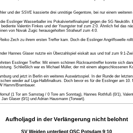
hler und der SSVE kassierte drei unnötige Gegentore, bei nur einem weiteren
ie Esslinger Wasserballer ins Pokalviertelfinalspiel gegen die SG Neukölln.
n bediente Valentin Finkes und der Youngster traf zum 2:0. Ähnlich fiel das
einen von Novak Zugic herausgeholten Strafwurf zum 4:0.
Reiko Zech zu ihrem ersten Treffer kam. Doch die Esslinger Angriffswelle ro
änder Hannes Glaser nutzte ein Überzahlspiel eiskalt aus und traf zum 9:1-Zw
 zehnten Esslinger Treffer. Mit einem schönen Rückraumtreffer konnte sich d
Leistung. Schließlich war es Michael Müller, der mit einem abgeschlossenen K
urg und jetzt in Berlin ein weiteres Auswärtsspiel. In der Runde der letzte
tschen wieder auf Liga-Halbfinalkurs. Doch bevor es für die Esslinger am 10. 
SGW Hamm/Brambauer.
ornuf (1 Tor am Samstag / 0 Tore am Sonntag), Hannes Rothfuß (0/1), Valenti
, Jan Glaser (0/1) und Adrian Hausmann (Torwart).
Aufholjagd in der Verlängerung nicht belohnt
SV Weiden unterliegt OSC Potsdam 9:10