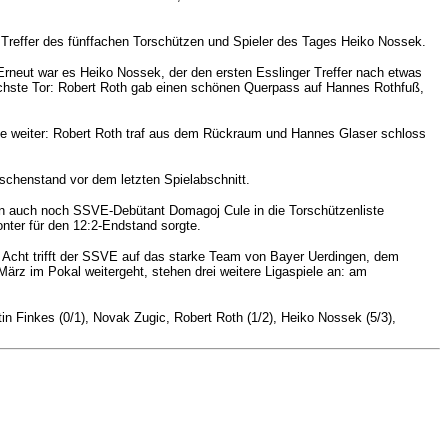
 Treffer des fünffachen Torschützen und Spieler des Tages Heiko Nossek.
 Erneut war es Heiko Nossek, der den ersten Esslinger Treffer nach etwas
 nächste Tor: Robert Roth gab einen schönen Querpass auf Hannes Rothfuß,
llte weiter: Robert Roth traf aus dem Rückraum und Hannes Glaser schloss
ischenstand vor dem letzten Spielabschnitt.
ann auch noch SSVE-Debütant Domagoj Cule in die Torschützenliste
onter für den 12:2-Endstand sorgte.
n Acht trifft der SSVE auf das starke Team von Bayer Uerdingen, dem
März im Pokal weitergeht, stehen drei weitere Ligaspiele an: am
n Finkes (0/1), Novak Zugic, Robert Roth (1/2), Heiko Nossek (5/3),