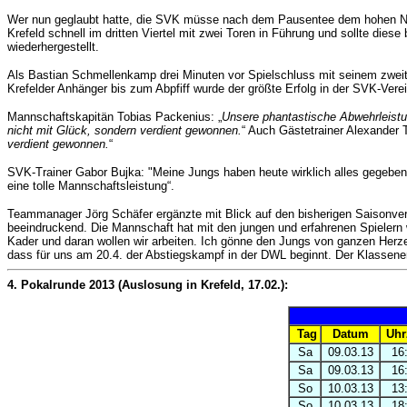
Wer nun geglaubt hatte, die SVK müsse nach dem Pausentee dem hohen Nive
Krefeld schnell im dritten Viertel mit zwei Toren in Führung und sollte die
wiederhergestellt.
Als Bastian Schmellenkamp drei Minuten vor Spielschluss mit seinem zweite
Krefelder Anhänger bis zum Abpfiff wurde der größte Erfolg in der SVK-Ver
Mannschaftskapitän Tobias Packenius: „
Unsere phantastische Abwehrleistun
nicht mit Glück, sondern verdient gewonnen.
“ Auch Gästetrainer Alexander T
verdient gewonnen.
“
SVK-Trainer Gabor Bujka: "Meine Jungs haben heute wirklich alles gegeben
eine tolle Mannschaftsleistung“.
Teammanager Jörg Schäfer ergänzte mit Blick auf den bisherigen Saisonverl
beeindruckend. Die Mannschaft hat mit den jungen und erfahrenen Spielern
Kader und daran wollen wir arbeiten.
Ich gönne den Jungs von ganzen Herze
dass für uns am 20.4. der Abstiegskampf in der DWL beginnt. Der Klassenerha
4. Pokalrunde 2013 (Auslosung in Krefeld, 17.02.):
Tag
Datum
Uhr
Sa
09.03.13
16
Sa
09.03.13
16
So
10.03.13
13
So
10.03.13
18