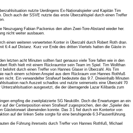
berzahlsituation nutzte Uerdingens Ex-Nationalspieler und Kapitän Tim
en. Doch auch der SSVE nutzte das erste Überzahlspiel durch einen Treffer
en.
lte Neuzugang Fabian Packenius den alten Zwei-Tore-Abstand wieder her.
ung nicht weiter ausbauen.
rch einen weiteren verwerteten Konter in Überzahl durch Robert Roth dran.
 6:4 auf Distanz. Kurz vor Ende des dritten Viertels hatten die Gäste in
 letzten acht Minuten sollten fast genauso viele Tore fallen wie in den
obert Roth hielt mit einem Rückraumtor sein Team im Spiel. Tim Wollthan
t belohnt durch einen Treffer von Hannes Glaser in Überzahl. Als Tim
r-Linie nach einem schönen Anspiel aus dem Rückraum von Hannes Rothfuß
 nicht. Ein verwandelter Strafwurf bedeutete das 9:7. Dreieinhalb Minuten
hlsituation nach Auszeit schadlos und nutzte seinerseits eine Überzahl 70
Unterzahlsituation ausgesetzt, die der überragende Lazar Kilibarda zum
ngen empfing die zweitplatzierte SG Neukölln. Doch die Erwartungen an ein
auf der Centerposition einen Strafwurf zugesprochen, den der „Spieler des
 Gästetorwart überwinden konnte. Das 3:1 fiel durch ein Kontertor von
tion auf der linken Seite sorgte für eine beruhigende 6:3-Pausenführung.
uten die Führung ihrerseits durch Treffer von Hannes Rothfuß, Michael