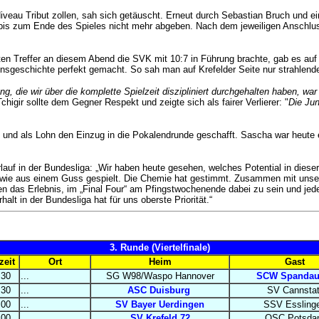
au Tribut zollen, sah sich getäuscht. Erneut durch Sebastian Bruch und ein
se bis zum Ende des Spieles nicht mehr abgeben.
Nach dem jeweiligen Anschlu
n Treffer an diesem Abend die SVK mit 10:7 in Führung brachte, gab es auf d
einsgeschichte perfekt gemacht.
So sah man auf Krefelder Seite nur strahlend
g, die wir über die komplette Spielzeit diszipliniert durchgehalten haben, wa
chigir sollte dem Gegner Respekt und zeigte sich als fairer Verlierer: "
Die Jun
 und als Lohn den Einzug in die Pokalendrunde geschafft. Sascha war heute e
auf in der Bundesliga: „Wir haben heute gesehen, welches Potential in diese
 wie aus einem Guss gespielt. Die Chemie hat gestimmt.
Zusammen mit unsere
n das Erlebnis, im „Final Four“ am Pfingstwochenende dabei zu sein und je
lt in der Bundesliga hat für uns oberste Priorität.“
3. Runde (Viertelfinale)
zeit
Ort
Heim
Gast
:30
...
SG W98/Waspo Hannover
SCW Spandau
:30
...
ASC Duisburg
SV Cannstat
:00
...
SV Bayer Uerdingen
SSV Essling
:00
...
SV Krefeld 72
OSC Potsda