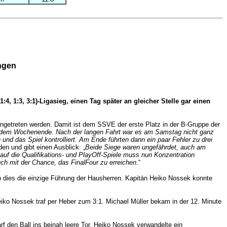
ingen
4, 1:3, 3:1)-Ligasieg, einen Tag später an gleicher Stelle gar einen
angetreten werden. Damit ist dem SSVE der erste Platz in der B-Gruppe der
it dem Wochenende. Nach der langen Fahrt war es am Samstag nicht ganz
nd das Spiel kontrolliert. Am Ende führten dann ein paar Fehler zu drei
en und gibt einen Ausblick: „
Beide Siege waren ungefährdet, auch am
 auf die Qualifikations- und PlayOff-Spiele muss nun Konzentration
ch mit der Chance, das FinalFour zu erreichen.
“
eb dies die einzige Führung der Hausherren. Kapitän Heiko Nossek konnte
eiko Nossek traf per Heber zum 3:1. Michael Müller bekam in der 12. Minute
arf den Ball ins beinah leere Tor, Heiko Nossek verwandelte ein