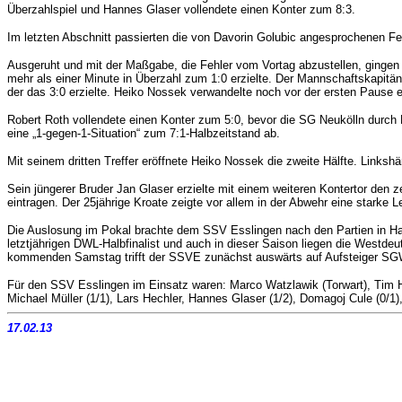
Überzahlspiel und Hannes Glaser vollendete einen Konter zum 8:3.
Im letzten Abschnitt passierten die von Davorin Golubic angesprochenen Fe
Ausgeruht und mit der Maßgabe, die Fehler vom Vortag abzustellen, gingen d
mehr als einer Minute in Überzahl zum 1:0 erzielte. Der Mannschaftskapitä
der das 3:0 erzielte. Heiko Nossek verwandelte noch vor der ersten Pause 
Robert Roth vollendete einen Konter zum 5:0, bevor die SG Neukölln durch 
eine „1-gegen-1-Situation“ zum 7:1-Halbzeitstand ab.
Mit seinem dritten Treffer eröffnete Heiko Nossek die zweite Hälfte. Linksh
Sein jüngerer Bruder Jan Glaser erzielte mit einem weiteren Kontertor den
eintragen. Der 25jährige Kroate zeigte vor allem in der Abwehr eine starke 
Die Auslosung im Pokal brachte dem SSV Esslingen nach den Partien in Hamb
letztjährigen DWL-Halbfinalist und auch in dieser Saison liegen die Westdeu
kommenden Samstag trifft der SSVE zunächst auswärts auf Aufsteiger 
Für den SSV Esslingen im Einsatz waren:
Marco Watzlawik (Torwart), Tim H
Michael Müller (1/1), Lars Hechler, Hannes Glaser (1/2), Domagoj Cule (0/1)
17.02.13