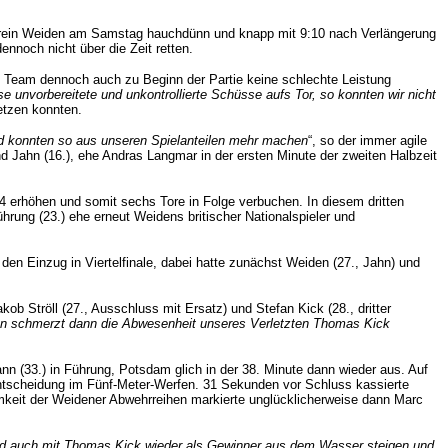
erein Weiden am Samstag hauchdünn und knapp mit 9:10 nach Verlängerung
nnoch nicht über die Zeit retten.
m Team dennoch auch zu Beginn der Partie keine schlechte Leistung
e unvorbereitete und unkontrollierte Schüsse aufs Tor, so konnten wir nicht
setzen konnten.
und konnten so aus unseren Spielanteilen mehr machen
“, so der immer agile
nd Jahn (16.), ehe Andras Langmar in der ersten Minute der zweiten Halbzeit
:4 erhöhen und somit sechs Tore in Folge verbuchen. In diesem dritten
rung (23.) ehe erneut Weidens britischer Nationalspieler und
en Einzug in Viertelfinale, dabei hatte zunächst Weiden (27., Jahn) und
 Ströll (27., Ausschluss mit Ersatz) und Stefan Kick (28., dritter
n schmerzt dann die Abwesenheit unseres Verletzten Thomas Kick
n (33.) in Führung, Potsdam glich in der 38. Minute dann wieder aus. Auf
Entscheidung im Fünf-Meter-Werfen. 31 Sekunden vor Schluss kassierte
amkeit der Weidener Abwehrreihen markierte unglücklicherweise dann Marc
 bald auch mit Thomas Kick wieder als Gewinner aus dem Wasser steigen und