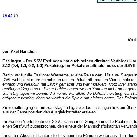
18.02.13
Verf
von Axel Hänchen
Esslingen – Der SSV Esslingen hat auch seinen direkten Verfolger klar i
2:12 (0:4, 1:3, 0:2, 1:3)-Pokalsieg. Im Pokalviertelfinale muss der SSV
Berlin war für die Esslinger Wasserballer eine Reise wert. Mit zwei Siege
DWL wohl nicht mehr zu nehmen und im Pokal trifft man im Viertelfinale au
einfach und Neukölln hat Druck gemacht und war motiviert. Trotz ihrer star
unnötigen Gegentoren. Diese Fehler haben wir am Sonntag nicht mehr gemac
Samstag lagen wir bereits 8:3 vorne. Vor allem die Defensivleistung war st
aufgebaut werden, denn da werden die Spiele um einiges enger. Das Pokalsp
Zu verhalten ging es am Samstag im Ligaspiel los. Esslingen ließ ein Überz
aus der Centerposition den Ausgleichstreffer erzielen.
Im zweiten Viertel legte der SSVE dann einen Gang zu und die Routiniers t
einen Strafwurf zugesprochen, den erneut der Mannschaftskapitän verwandelt
Im dritten Abschnitt bauten die Esslinger ihre Führung weiter aus: Tim Hornu