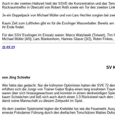
Auch in der zweiten Halbzeit hielt der SSVE die Konzentration und das Tem
Rückraumtreffer in Überzahl von Robert Roth sowie ein Tor des zweiten Lin
Je ein Doppelpack von Michael Müller und von Lars Hechler sorgten bei zwe
Kaum Zeit zum Luftholen gibt es für die Esslinger Wasserballer. Bereits 
ihr Ende findet.
Für den SSV Esslingen im Einsatz waren: Marco Watzlawik (Torwart), Tim Ho
Michael Müller (4/0), Lars Blankenhorn, Hannes Glaser (3/2), Robin Finkes,
11.03.13
SV K
von Jörg Schiefer
Wer hätte das gedacht. Nur die kühnsten Optimisten hatten der SVK 72 den
erfüllten sich die Jungs von Trainer Gabor Bujka einen lang ersehnten Trau
waren über sich hinausgewachsen und konnten in einem denkwürdigen Spiel
kaum Schwächen und ließ sich auch durch einen 1:3 Rückstand nach dem 1. 
damit seine Mannschaft zu diesem Zeitpunkt im Spiel.
Ab dem zweiten Spielviertel legten die Krefelder los wie die Feuerwehr. A
erneute Potsdamer Führung durch den dreifachen Torschützen Matteo Dufour