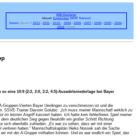
WIB-Startseite
Aktuell:
Ergebnisse
(WDR Teletext)
-
Saison
aktuell
2012
-
2011
-
2010
-
200
9
-
2008
-
2007
-
2006
-
2005
-
2004
-
2003
-
Archiv
pp
 eine 10:9 (2:2, 2:0, 2:2, 4:5)-Auswärtsniederlage bei Bayer
 A-Gruppen-Vierten Bayer Uerdingen zu verschmerzen ist und die
n. SSVE-Trainer Davorin Golubic: „
Ich muss meiner Mannschaft wirklich zu
im letzten Angriff kassiert haben. Ich hatte kein fehlerfreies Spiel meiner
dem deutlichen Sieg gegen Neukölln ein großer Schritt Richtung
e sich ebenfalls zufrieden: „
Es war zu sehen, dass wir mit einer
l verloren haben.
“ Mannschaftskapitän Heiko Nossek sah die Sache
wir mit der A-Gruppe mithalten können. Und es war endlich ein Spiel, das