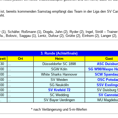
ist, bereits kommenden Samstag empfängt das Team in der Liga den SV Canns
eht.
 (1), Schäfer, Roßmann (1), Dogdu, Jahn (2), Ryder (2), Ingel, Ströll – Trainer
, Bolovic, Saggau (1), Lentz, Dufour (2), Grütte (2), Einhorn (2), Langer (2),
3. Runde (Achtelfinale)
zeit
Ort
Heim
Gast
:30
...
Düsseldorfer SC 1898
ASC Duisbu
:00
...
SGW Köln
SG W98/Waspo Ha
:00
...
White Sharks Hannover
SCW Spandau
:00
...
SV Weiden
OSC Potsd
:00
...
SG Neukölln
SSV Essling
:00
...
SV Krefeld 72
SV Duisburg 
:00
...
SC Wedding
SV Cannstat
..
...
SV Bayer Uerdingen
WU Magdebu
* nach Verlängerung und 5-m-Werfen