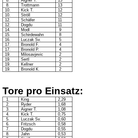
8.
Aigner T.
13
8.
Trottmann
13
10.
Kick T.
12
10.
Ströll
12
12.
Schäfer
11
12.
Dogdu
11
14.
Modl
9
15.
Schirdewahn
8
16.
Luczak Sv.
5
17.
Bronold F.
4
17.
Bronold P.
4
19.
Milosavjevic
2
19.
Sertl
2
19.
Kellner
2
19.
Bronold K.
2
Tore pro Einsatz:
1.
King
2,29
2.
Ryder
1,68
3.
Aigner T.
1,08
4.
Kick T.
0,75
5.
Luczak Sv.
0,60
6.
Fritzsch
0,58
7.
Dogdu
0,55
8.
Jahn
0,53