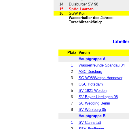
14
Duisburger SV 98
15
SpVg Laatzen
16
SGW Köln
Wasserballer des Jahres:
Torschützenkönig:
Tabelle
Platz
Verein
Hauptgruppe A
1
Wasserfreunde Spandau 04
2
ASC Duisburg
3
SG W98/Waspo Hannover
4
OSC Potsdam
5
SV 1921 Weiden
6
SV Bayer Uerdingen 08
7
SC Wedding Berlin
8
SV Würzburg 05
Hauptgruppe B
1
SV Cannstatt
2
SSV Esslingen