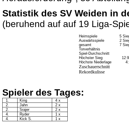
Statistik des SV Weiden in 
(beruhend auf auf 19 Liga-Spi
Heimspiele
5 Sie
Auswärtsspiele
2 Sie
gesamt
7 Sie
Torverhältnis
Spiel-Durchschnitt
Höchster Sieg
12:9
Höchste Niederlage
4:
Zuschauerschnitt
Rekordkulisse
Spieler des Tages:
1.
King
4 x
2.
Jahn
2 x
2.
Srajer
2 x
4.
Ryder
1 x
4.
Kick S.
1 x