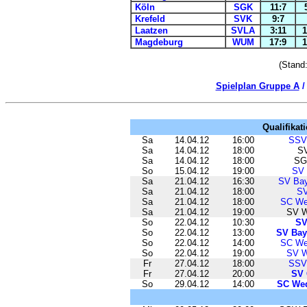
Köln
SGK
11:7
Krefeld
SVK
9:7
Laatzen
SVLA
3:11
1
Magdeburg
WUM
17:9
1
(Stand
Spielplan Gruppe A
Qualifikat
Sa
14.04.12
16:00
SSV
Sa
14.04.12
18:00
SV
Sa
14.04.12
18:00
SG
So
15.04.12
19:00
SV 
Sa
21.04.12
16:30
SV Bay
Sa
21.04.12
18:00
SV
Sa
21.04.12
18:00
SC We
Sa
21.04.12
19:00
SV W
So
22.04.12
10:30
SV
So
22.04.12
13:00
SV Bay
So
22.04.12
14:00
SC We
So
22.04.12
19:00
SV W
Fr
27.04.12
18:00
SSV
Fr
27.04.12
20:00
SV 
So
29.04.12
14:00
SC Wed