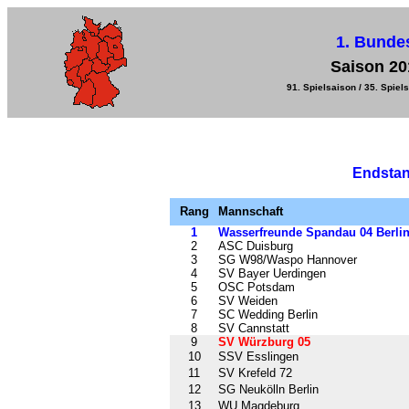
1. Bunde
Saison 20
91. Spielsaison / 35. Spiels
Endstan
Rang
Mannschaft
1
Wasserfreunde Spandau 04 Berli
2
ASC Duisburg
3
SG W98/Waspo Hannover
4
SV Bayer Uerdingen
5
OSC Potsdam
6
SV Weiden
7
SC Wedding Berlin
8
SV Cannstatt
9
SV Würzburg 05
10
SSV Esslingen
11
SV Krefeld 72
12
SG Neukölln Berlin
13
WU Magdeburg