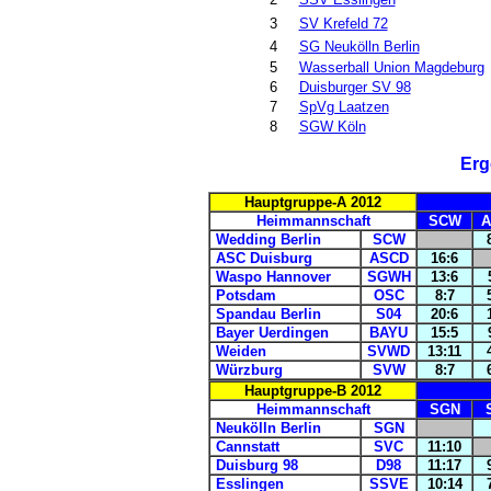
3
SV Krefeld 72
4
SG Neukölln Berlin
5
Wasserball Union Magdeburg
6
Duisburger SV 98
7
SpVg Laatzen
8
SGW Köln
Erg
Hauptgruppe-A 2012
Heimmannschaft
SCW
A
Wedding Berlin
SCW
ASC Duisburg
ASCD
16:6
Waspo Hannover
SGWH
13:6
Potsdam
OSC
8:7
Spandau Berlin
S04
20:6
Bayer Uerdingen
BAYU
15:5
Weiden
SVWD
13:11
Würzburg
SVW
8:7
Hauptgruppe-B 2012
Heimmannschaft
SGN
Neukölln Berlin
SGN
Cannstatt
SVC
11:10
Duisburg 98
D98
11:17
Esslingen
SSVE
10:14