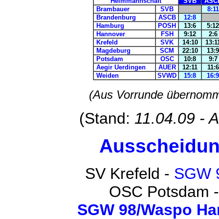
Heimmannschaft
SVB
ASC
Brambauer
SVB
8:11
Brandenburg
ASCB
12:8
Hamburg
POSH
13:6
5:12
Hannover
FSH
9:12
2:6
Krefeld
SVK
14:10
13:1
Magdeburg
SCM
22:10
13:9
Potsdam
OSC
10:8
9:7
Aegir Uerdingen
AUER
12:11
11:6
Weiden
SVWD
15:8
16:9
(Aus Vorrunde übernomm
(Stand:
11.04.09 - 
Ausscheidun
SV Krefeld -
SGW 9
OSC Potsdam 
SGW 98/Waspo Ha