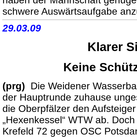
haben der Mannschaft genüge
schwere Auswärtsaufgabe anz
29.03.09
Klarer S
Keine Schütz
(prg)
Die Weidener Wasserball
der Hauptrunde zuhause ungesc
die Oberpfälzer den Aufsteig
„Hexenkessel“ WTW ab. Doch d
Krefeld 72 gegen OSC Potsdam 