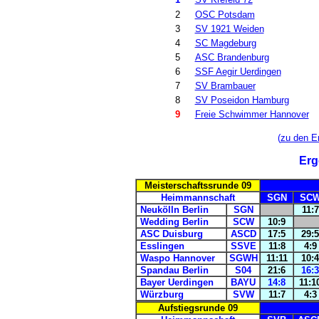
2
OSC Potsdam
3
SV 1921 Weiden
4
SC Magdeburg
5
ASC Brandenburg
6
SSF Aegir Uerdingen
7
SV Brambauer
8
SV Poseidon Hamburg
9
Freie Schwimmer Hannover
(
zu den E
Erg
Meisterschaftssrunde 09
Heimmannschaft
SGN
SC
Neukölln Berlin
SGN
11:7
Wedding Berlin
SCW
10:9
ASC Duisburg
ASCD
17:5
29:5
Esslingen
SSVE
11:8
4:9
Waspo Hannover
SGWH
11:11
10:4
Spandau Berlin
S04
21:6
16:3
Bayer Uerdingen
BAYU
14:8
11:1
Würzburg
SVW
11:7
4:3
Aufstiegsrunde 09