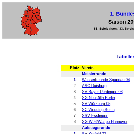
1. Bunde
Saison 20
88. Spielsaison / 33. Spiels
Tabelle
Platz
Verein
Meisterrunde
1
Wasserfreunde Spandau 04
2
ASC Duisburg
3
SV Bayer Uerdingen 08
4
SG Neukölln Berlin
5
SV Würzburg 05
6
SC Wedding Berlin
7
SSV Esslingen
8
SG W98/Waspo Hannover
Aufstiegsrunde
1
SV Krefeld 72