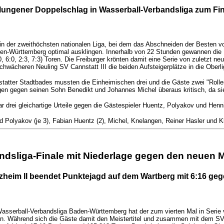
lungener Doppelschlag in Wasserball-Verbandsliga zum Fin
 in der zweithöchsten nationalen Liga, bei dem das Abschneiden der Besten 
den-Württemberg optimal ausklingen. Innerhalb von 22 Stunden gewannen die F
0, 6:0, 2:3, 7:3) Toren. Die Freiburger krönten damit eine Serie von zuletzt 
wächeren Neuling SV Cannstatt III die beiden Aufsteigerplätze in die Oberli
tatter Stadtbades mussten die Einheimischen drei und die Gäste zwei "Rollen
en gegen seinen Sohn Benedikt und Johannes Michel überaus kritisch, da sie 
r drei gleichartige Urteile gegen die Gästespieler Huentz, Polyakov und Henn
d Polyakov (je 3), Fabian Huentz (2), Michel, Knelangen, Reiner Hasler und K
ndsliga-Finale mit Niederlage gegen den neuen M
zheim II beendet Punktejagd auf dem Wartberg mit 6:16 geg
Wasserball-Verbandsliga Baden-Württemberg hat der zum vierten Mal in Serie
rloren. Während sich die Gäste damit den Meistertitel und zusammen mit dem SV 