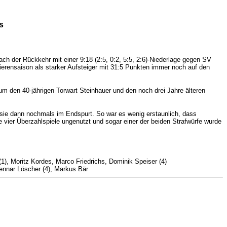
s
h der Rückkehr mit einer 9:18 (2:5, 0:2, 5:5, 2:6)-Niederlage gegen SV
rensaison als starker Aufsteiger mit 31:5 Punkten immer noch auf den
m den 40-jährigen Torwart Steinhauer und den noch drei Jahre älteren
 sie dann nochmals im Endspurt. So war es wenig erstaunlich, dass
e vier Überzahlspiele ungenutzt und sogar einer der beiden Strafwürfe wurde
1), Moritz Kordes, Marco Friedrichs, Dominik Speiser (4)
Lennar Löscher (4), Markus Bär