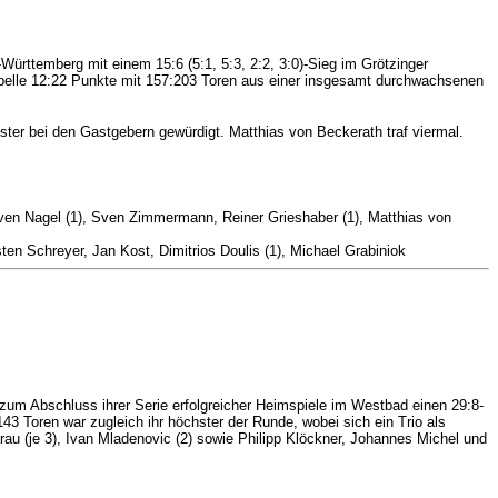
ürttemberg mit einem 15:6 (5:1, 5:3, 2:2, 3:0)-Sieg im Grötzinger
belle 12:22 Punkte mit 157:203 Toren aus einer insgesamt durchwachsenen
ster bei den Gastgebern gewürdigt. Matthias von Beckerath traf viermal.
 Sven Nagel (1), Sven Zimmermann, Reiner Grieshaber (1), Matthias von
en Schreyer, Jan Kost, Dimitrios Doulis (1), Michael Grabiniok
um Abschluss ihrer Serie erfolgreicher Heimspiele im Westbad einen 29:8-
3 Toren war zugleich ihr höchster der Runde, wobei sich ein Trio als
rau (je 3), Ivan Mladenovic (2) sowie Philipp Klöckner, Johannes Michel und