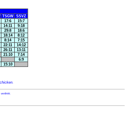
W
TSGW
SSVZ
17:6
15:7
14:11
9:18
29:8
18:6
18:14
8:12
8:14
7:15
22:11
14:12
26:11
13:11
21:10
7:14
6:9
15:10
chicken.
verlinkt.