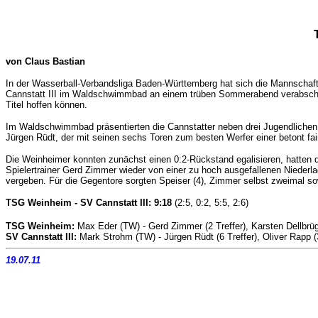
von Claus Bastian
In der Wasserball-Verbandsliga Baden-Württemberg hat sich die Mannschaft
Cannstatt III im Waldschwimmbad an einem trüben Sommerabend verabschied
Titel hoffen können.
Im Waldschwimmbad präsentierten die Cannstatter neben drei Jugendlichen e
Jürgen Rüdt, der mit seinen sechs Toren zum besten Werfer einer betont fai
Die Weinheimer konnten zunächst einen 0:2-Rückstand egalisieren, hatten d
Spielertrainer Gerd Zimmer wieder von einer zu hoch ausgefallenen Niederlag
vergeben. Für die Gegentore sorgten Speiser (4), Zimmer selbst zweimal sow
TSG Weinheim - SV Cannstatt III: 9:18
(
2:5, 0:2, 5:5, 2:6)
TSG Weinheim:
Max Eder (TW) - Gerd Zimmer (2 Treffer), Karsten Dellbrüg
SV Cannstatt III
:
Mark Strohm (TW) - Jürgen Rüdt (6 Treffer), Oliver Rapp (
19.07.11