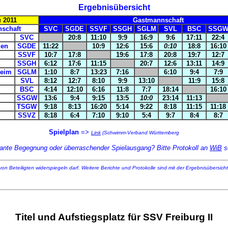
Ergebnisübersicht
 2011
Gastmannschaft
schaft
SVC
SGDE
SSVF
SSGH
SGLM
SVL
BSC
SSG
SVC
20:8
11:10
9:9
16:9
9:6
17:11
22:4
gen
SGDE
11:22
10:9
12:6
15:6
0:10
18:8
16:10
SSVF
10:7
17:8
19:6
17:8
20:8
19:7
12:7
SSGH
6:12
17:6
11:15
20:7
12:6
13:11
14:9
eim
SGLM
1:10
8:7
13:23
7:16
6:10
9:4
7:9
SVL
8:12
12:7
8:10
9:9
13:10
11:9
15:8
BSC
4:14
12:10
6:16
11:8
7:7
18:14
16:10
SSGW
13:6
9:4
9:15
13:5
10:0
23:14
11:13
TSGW
9:18
8:13
16:20
5:14
9:22
8:18
11:15
11:18
SSVZ
8:18
6:4
7:10
9:10
5:4
9:7
8:4
8:7
Spielplan
=>
Link
(Schwimm-Verband Württemberg
sante Begegnung oder überraschender Spielausgang? Bitte Protokoll an
WiB
s
von Beteiligten widerspiegeln darf. Weitere Berichte und Protokolle sind mit der Ergebnisübersicht 
Titel und Aufstiegsplatz für SSV Freiburg II