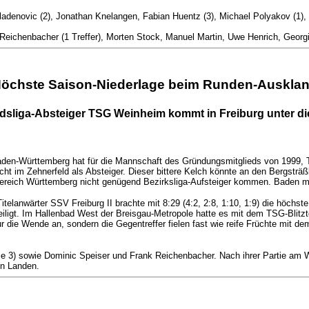
ladenovic (2), Jonathan Knelangen, Fabian Huentz (3), Michael Polyakov (1), 
eichenbacher (1 Treffer), Morten Stock, Manuel Martin, Uwe Henrich, Georgi 
öchste Saison-Niederlage beim Runden-Auskla
dsliga-Absteiger TSG Weinheim kommt in Freiburg unter di
 Baden-Württemberg hat für die Mannschaft des Gründungsmitglieds von 1999,
ht im Zehnerfeld als Absteiger. Dieser bittere Kelch könnte an den Bergsträß
Bereich Württemberg nicht genügend Bezirksliga-Aufsteiger kommen. Baden mel
elanwärter SSV Freiburg II brachte mit 8:29 (4:2, 2:8, 1:10, 1:9) die höchs
teiligt. Im Hallenbad West der Breisgau-Metropole hatte es mit dem TSG-Blit
die Wende an, sondern die Gegentreffer fielen fast wie reife Früchte mit dem
je 3) sowie Dominic Speiser und Frank Reichenbacher. Nach ihrer Partie am W
en Landen.