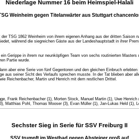
Niederlage Nummer 16 beim Heimspiel-Halali
TSG Weinheim gegen Titelanwärter aus Stuttgart chancenlo
 der TSG 1862 Weinheim von ihrem eigenen Anhang aus der dritten Saison nac
et, während die siegreichen Gäste aus der Landeshauptstadt in ihrer Premie
in Gerippe in ihrem nur neunköpfigen Team von sechs routinierten Masters u
ren Partie wurde.
ann aber eine Serie von fünf Gegentoren und den gleichen Einbruch erlebten
e aus seiner Sicht des Verlaufs sprechen musste. In der Tat blieben aber all
ie Reichenbacher, Martin und Henrich mit dem restlichen Drittel.
ge, Frank Reichenbacher (1), Morten Stock, Manuel Martin (1), Uwe Henrich (
3), Matthias Pohl, Thomas Mooser (3), Evan Müller (1), Jan-Lukas Held (1), 
Sechster Sieg in Serie für SSV Freiburg II
SSV trumpft im Westbad gegen Absteiger groß auf