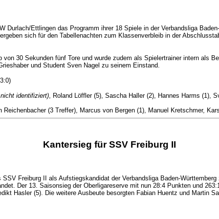
 Durlach/Ettlingen das Programm ihrer 18 Spiele in der Verbandsliga Baden-W
rgeben sich für den Tabellenachten zum Klassenverbleib in der Abschlussta
lb von 30 Sekunden fünf Tore und wurde zudem als Spielertrainer intern als Be
Grieshaber und Student Sven Nagel zu seinem Einstand.
 3:0)
icht identifiziert)
, Roland Löffler (5), Sascha Haller (2), Hannes Harms (1),
Reichenbacher (3 Treffer), Marcus von Bergen (1), Manuel Kretschmer, Karst
Kantersieg für SSV Freiburg II
SSV Freiburg II als Aufstiegskandidat der Verbandsliga Baden-Württemberg z
det. Der 13. Saisonsieg der Oberligareserve mit nun 28:4 Punkten und 263:14
edikt Hasler (5). Die weitere Ausbeute besorgten Fabian Huentz und Martin Sa