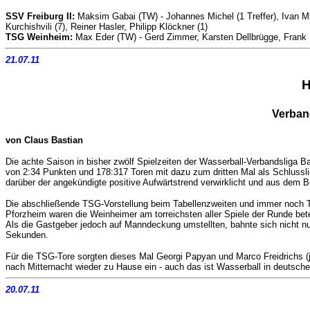
SSV Freiburg II:
Maksim Gabai (TW) -
Johannes Michel (1 Treffer), Ivan M
Kurchishvili (7), Reiner Hasler, Philipp Klöckner (1)
TSG Weinheim:
Max Eder (TW) - Gerd Zimmer, Karsten Dellbrügge, Frank R
21.07.11
H
Verban
von Claus Bastian
Die achte Saison in bisher zwölf Spielzeiten der Wasserball-Verbandsliga
von 2:34 Punkten und 178:317 Toren mit dazu zum dritten Mal als Schlusslic
darüber der angekündigte positive Aufwärtstrend verwirklicht und aus dem 
Die abschließende TSG-Vorstellung beim Tabellenzweiten und immer noch Tit
Pforzheim waren die Weinheimer am torreichsten aller Spiele der Runde be
Als die Gastgeber jedoch auf Manndeckung umstellten, bahnte sich nicht nur 
Sekunden.
Für die TSG-Tore sorgten dieses Mal Georgi Papyan und Marco Freidrichs (
nach Mitternacht wieder zu Hause ein - auch das ist Wasserball in deutsch
20.07.11