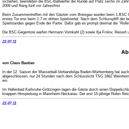
sicherten, beendeten die BSC-Ballwerfer die Runde auf Platz sechs im Zehne
2009 und Rang fünf vor Jahresfrist.
Beim Zusammentreffen mit den Gästen vom Breisgau wurden beim 1.BSC II di
erstes Tor erst beim 1:7 im dritten Spielviertel. Nach dem Schlusspfiff der 
Spielstandes gegen Ende der Partie. Dafür gab es prompt dreimal die "Rolle
Die BSC-Gegentore warfen Hermann Vornkahl (2) sowie Ilja Frolov, Reisert u
22.07.11
Ab
von Claus Bastian
In der 12. Saison der Wasserball-Verbandsliga Baden-Württemberg hat auch
abgeschlossen, nur 24 Stunden nach dem Schlusslicht TSG 1862 Weinheim m
ein.
Im Hallenbad Karlsruhe-Grötzingen lagen die Gäste durch einen Doppelschla
knappen Hinspielsieg in Mannheim-Neckarau. Der erst 15-jährige Robin Reic
22.07.11