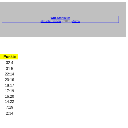
WIB-Startseite
aktuelle Saison
-
2011
-
Archiv
Punkte
32:4
31:5
22:14
20:16
19:17
17:19
16:20
14:22
7:29
2:34