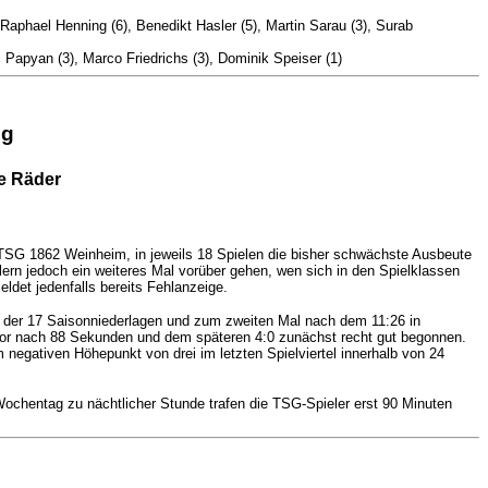
Raphael Henning (6), Benedikt Hasler (5), Martin Sarau (3), Surab
Papyan (3), Marco Friedrichs (3), Dominik Speiser (1)
ng
e Räder
 TSG 1862 Weinheim, in jeweils 18 Spielen die bisher schwächste Ausbeute
lern jedoch ein weiteres Mal vorüber gehen, wen sich in den Spielklassen
det jedenfalls bereits Fehlanzeige.
te der 17 Saisonniederlagen und zum zweiten Mal nach dem 11:26 in
ztor nach 88 Sekunden und dem späteren 4:0 zunächst recht gut begonnen.
 negativen Höhepunkt von drei im letzten Spielviertel innerhalb von 24
ochentag zu nächtlicher Stunde trafen die TSG-Spieler erst 90 Minuten