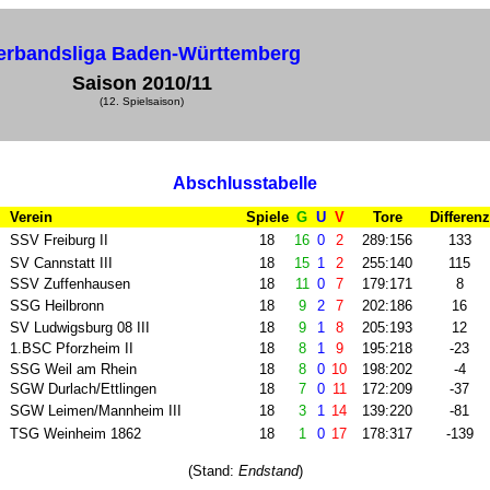
erbandsliga Baden-Württemberg
Saison 2010/11
(12. Spielsaison)
Abschlusstabelle
Verein
Spiele
G
U
V
Tore
Differenz
SSV Freiburg II
18
16
0
2
289:156
133
SV Cannstatt III
18
15
1
2
255:140
115
SSV Zuffenhausen
18
11
0
7
179:171
8
SSG Heilbronn
18
9
2
7
202:186
16
SV Ludwigsburg 08 III
18
9
1
8
205:193
12
1.BSC Pforzheim II
18
8
1
9
195:218
-23
SSG Weil am Rhein
18
8
0
10
198:202
-4
SGW Durlach/Ettlingen
18
7
0
11
172:209
-37
SGW Leimen/
Mannheim III
18
3
1
14
139:220
-81
TSG Weinheim 1862
18
1
0
17
178:317
-139
(Stand:
Endstand
)