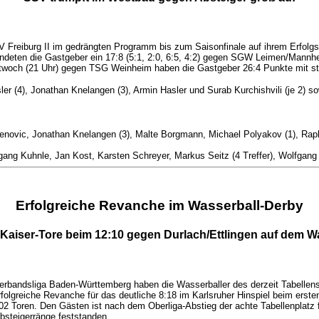
 Freiburg II im gedrängten Programm bis zum Saisonfinale auf ihrem Erfolgsk
andeten die Gastgeber ein 17:8 (5:1, 2:0, 6:5, 4:2) gegen SGW Leimen/Mannheim
twoch (21 Uhr) gegen TSG Weinheim haben die Gastgeber 26:4 Punkte mit st
r (4), Jonathan Knelangen (3), Armin Hasler und Surab Kurchishvili (je 2) so
denovic, Jonathan Knelangen (3), Malte Borgmann, Michael Polyakov (1), Rapha
ng Kuhnle, Jan Kost, Karsten Schreyer, Markus Seitz (4 Treffer), Wolfgang Se
Erfolgreiche Revanche im Wasserball-Derby
Kaiser-Tore beim 12:10 gegen Durlach/Ettlingen auf dem W
 Verbandsliga Baden-Württemberg haben die Wasserballer des derzeit Tabelle
 erfolgreiche Revanche für das deutliche 8:18 im Karlsruher Hinspiel beim ers
9:202 Toren. Den Gästen ist nach dem Oberliga-Abstieg der achte Tabellenplat
bsteigerränge feststanden.