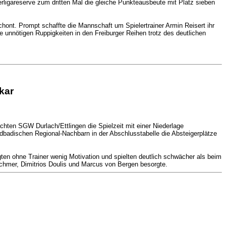
rligareserve zum dritten Mal die gleiche Punkteausbeute mit Platz sieben
ont. Prompt schaffte die Mannschaft um Spielertrainer Armin Reisert ihr
ie unnötigen Ruppigkeiten in den Freiburger Reihen trotz des deutlichen
kar
ten SGW Durlach/Ettlingen die Spielzeit mit einer Niederlage
adischen Regional-Nachbarn in der Abschlusstabelle die Absteigerplätze
ten ohne Trainer wenig Motivation und spielten deutlich schwächer als beim
schmer, Dimitrios Doulis und Marcus von Bergen besorgte.