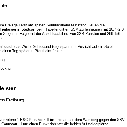
ale
vom Breisgau erst am späten Sonntagabend feststand, ließen die
reiburger in Stuttgart beim Tabellendritten SSV Zuffenhausen mit 10:7 (2:3,
neun Siegen in Folge mit der Abschlussbilanz von 32:4 Punkten und 289:156
ga.
" durch das Weiler Schiedsrichtergespann mit Verzicht auf ein Spiel
einen Tag später in Pforzheim fehlten.
ing.
löckner.
eister
en Freiburg
 vertretene 1.BSC Pforzheim II im Freibad auf dem Wartberg gegen den SSV
Cannstatt III nur einen Punkt dahinter die beiden Aufsteigerplätze