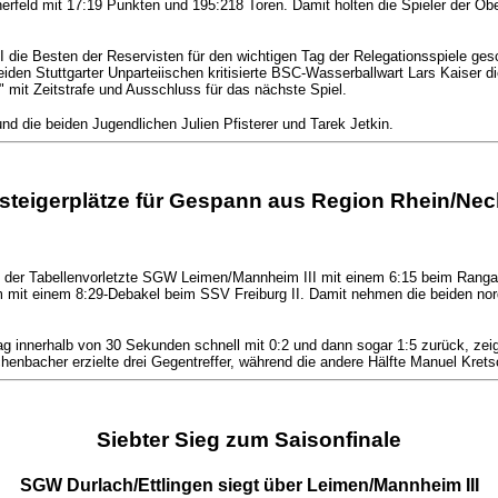
rfeld mit 17:19 Punkten und 195:218 Toren. Damit holten die Spieler der Obe
e Besten der Reservisten für den wichtigen Tag der Relegationsspiele gesch
beiden Stuttgarter Unparteiischen kritisierte BSC-Wasserballwart Lars Kaiser d
" mit Zeitstrafe und Ausschluss für das nächste Spiel.
nd die beiden Jugendlichen Julien Pfisterer und Tarek Jetkin.
steigerplätze für Gespann aus Region Rhein/Nec
 der Tabellenvorletzte SGW Leimen/Mannheim III mit einem 6:15 beim Rangach
it einem 8:29-Debakel beim SSV Freiburg II. Damit nehmen die beiden nordb
g innerhalb von 30 Sekunden schnell mit 0:2 und dann sogar 1:5 zurück, zeig
henbacher erzielte drei Gegentreffer, während die andere Hälfte Manuel Kret
Siebter Sieg zum Saisonfinale
SGW Durlach/Ettlingen siegt über Leimen/Mannheim III