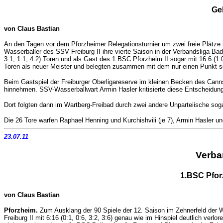
Ge
von Claus Bastian
An den Tagen vor dem Pforzheimer Relegationsturnier um zwei freie Plätze
Wasserballer des SSV Freiburg II ihre vierte Saison in der Verbandsliga Ba
3:1, 1:1, 4:2) Toren und als Gast des 1.BSC Pforzheim II sogar mit 16:6 (1:
Toren als neuer Meister und belegten zusammen mit dem nur einen Punkt sch
Beim Gastspiel der Freiburger Oberligareserve im kleinen Becken des Canns
hinnehmen. SSV-Wasserballwart Armin Hasler kritisierte diese Entscheidung
Dort folgten dann im Wartberg-Freibad durch zwei andere Unparteiische soga
Die 26 Tore warfen Raphael Henning und Kurchishvili (je 7), Armin Hasler un
23.07.11
Verba
1.BSC Pfor
von Claus Bastian
Pforzheim.
Zum Ausklang der 90 Spiele der 12. Saison im Zehnerfeld der 
Freiburg II mit 6:16 (0:1, 0:6, 3:2, 3:6) genau wie im Hinspiel deutlich ve