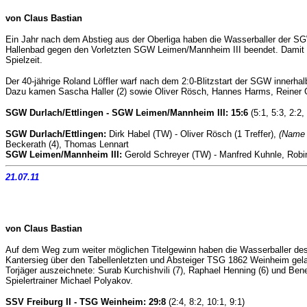
von Claus Bastian
Ein Jahr nach dem Abstieg aus der Oberliga haben die Wasserballer der SGW
Hallenbad gegen den Vorletzten SGW Leimen/Mannheim III beendet. Damit e
Spielzeit.
Der 40-jährige Roland Löffler warf nach dem 2:0-Blitzstart der SGW innerha
Dazu kamen Sascha Haller (2) sowie Oliver Rösch, Hannes Harms, Reiner 
SGW Durlach/Ettlingen - SGW Leimen/Mannheim III: 15:6
(5:1, 5:3, 2:2,
SGW Durlach/Ettlingen:
Dirk Habel (TW) - Oliver Rösch (1 Treffer),
(Name n
Beckerath (4), Thomas Lennart
SGW Leimen/Mannheim III:
Gerold Schreyer (TW) - Manfred Kuhnle, Robin 
21.07.11
von Claus Bastian
Auf dem Weg zum weiter möglichen Titelgewinn haben die Wasserballer des 
Kantersieg über den Tabellenletzten und Absteiger TSG 1862 Weinheim gelan
Torjäger auszeichnete: Surab Kurchishvili (7), Raphael Henning (6) und Ben
Spielertrainer Michael Polyakov.
SSV Freiburg II - TSG Weinheim: 29:8
(2:4, 8:2, 10:1, 9:1)