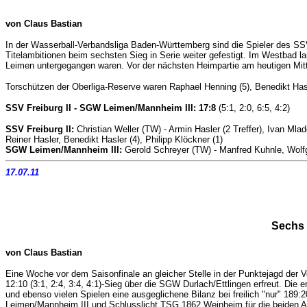
von Claus Bastian
In der Wasserball-Verbandsliga Baden-Württemberg sind die Spieler des SSV
Titelambitionen beim sechsten Sieg in Serie weiter gefestigt. Im Westbad l
Leimen untergegangen waren. Vor der nächsten Heimpartie am heutigen Mit
Torschützen der Oberliga-Reserve waren Raphael Henning (5), Benedikt Hasle
SSV Freiburg II - SGW Leimen/Mannheim III: 17:8
(5:1, 2:0, 6:5, 4:2)
SSV Freiburg II:
Christian Weller (TW) -
Armin Hasler (2 Treffer), Ivan Mla
Reiner Hasler, Benedikt Hasler (4), Philipp Klöckner (1)
SGW Leimen/Mannheim III:
Gerold Schreyer (TW) - Manfred Kuhnle, Wolfga
17.07.11
Sechs 
von Claus Bastian
Eine Woche vor dem Saisonfinale an gleicher Stelle in der Punktejagd der
12:10 (3:1, 2:4, 3:4, 4:1)-Sieg über die SGW Durlach/Ettlingen erfreut. Die
und ebenso vielen Spielen eine ausgeglichene Bilanz bei freilich "nur" 18
Leimen/Mannheim III und Schlusslicht TSG 1862 Weinheim für die beiden A