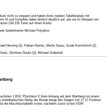
urs nicht zu stoppen und haben ihren zweiten Tabellenplatz mit
 III und trumpften dabei ähnlich deutlich auf, wie sie im Hinspiel von
olzen 234:135 Toren auf ihrem Konto.
wie Spielertrainer Michael Polyakov.
el Henning (5), Fabian Huentz, Martin Sarau, Surab Kurchishvili (2),
itz, Dimitrios Doulis (2), Michael Grabiniok
artberg
nsechsten 1.BSC Pforzheim II ihren Anhang auf dem Wartberg mit einem
ten mittelbadischen Derby der Runde bringt den Siegern mit 17:17 Punkten
z für die Abschlusstabelle sicher, nachdem zuvor schon SGW