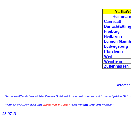
VL BaWü
Heimmann
Cannstatt
Durlach/Ettlin
Freiburg
Heilbronn
Leimen/Mannh
Ludwigsburg
Pforzheim
Weil
Weinheim
Zuffenhausen
Interes
Gerne veröffentlichen wir hier Eueren Spielbericht, der selbstverständlich die subjektive Sicht 
Beiträge der Redaktion von
Wasserball in Baden
sind mit
WiB
kenntlich gemacht.
23.07.11