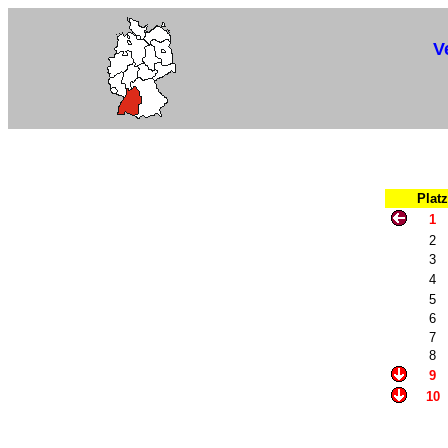
V
Platz
1
2
3
4
5
6
7
8
9
10