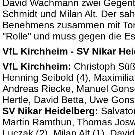
David Wachmann zwei Gegentor
Schmidt und Milan Alt. Der s
Benehmens zusammen mit Torw
"Rolle" und muss gegen die Es
VfL Kirchheim - SV Nikar He
VfL Kirchheim:
Christoph Süß 
Henning Seibold (4), Maximilia
Andreas Riecke, Manuel Gonse
Hertle, David Betta, Uwe Gons
SV Nikar Heidelberg:
Salvato
Martin Ramthun, Thomas Joswig
Luczak (2), Milan Alt (1), Dav