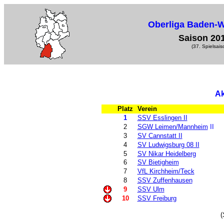
Oberliga Baden-
Saison 20
(37. Spielsais
Ak
Platz
Verein
1
SSV Esslingen II
2
SGW Leimen/Mannheim
II
3
SV Cannstatt II
4
SV Ludwigsburg 08 II
5
SV Nikar Heidelberg
6
SV Bietigheim
7
VfL Kirchheim/Teck
8
SSV Zuffenhausen
9
SSV Ulm
10
SSV Freiburg
(