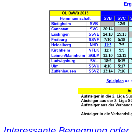
Erg
OL BaWü 2013
Heimmannschaft
SVB
SVC
Bietigheim
SVB
12:9
Cannstatt
SVC
20:14
Esslingen
SSVE
24:10
15:13
Freiburg
SSVF
7:10
5:18
Heidelberg
NHD
11:3
7:5
Kirchheim
VFLK
11:7
5:9
Leimen/Mannheim
SGLM
13:10
13:11
Ludwigsburg
SVL
18:9
8:15
Ulm
SSVU
4:16
5:17
Zuffenhausen
SSVZ
13:14
7:16
Spielplan
=>
Au
Aufsteiger in die 2. Liga Sü
Absteiger aus der 2. Liga S
Aufsteiger aus der Verbands
Absteiger in die Verbandsli
Interessante Begegnung oder 