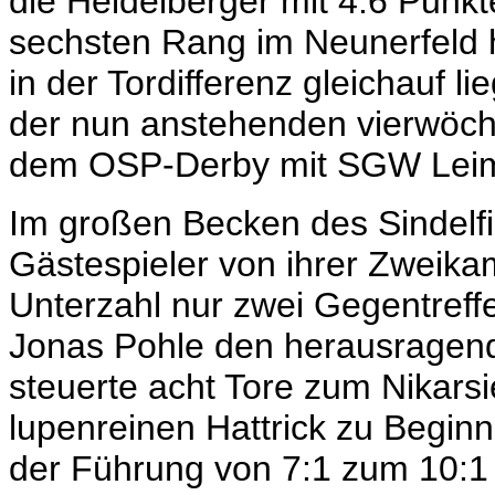
die Heidelberger mit 4:6 Punk
sechsten Rang im Neunerfeld 
in der Tordifferenz gleichauf
der nun anstehenden vierwöchi
dem OSP-Derby mit SGW Leim
Im großen Becken des Sindelfi
Gästespieler von ihrer Zweika
Unterzahl nur zwei Gegentreff
Jonas Pohle den herausragend
steuerte acht Tore zum Nikarsi
lupenreinen Hattrick zu Beginn
der Führung von 7:1 zum 10:1 