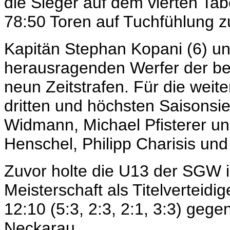
die Sieger auf dem vierten Tab
78:50 Toren auf Tuchfühlung z
Kapitän Stephan Kopani (6) un
herausragenden Werfer der bet
neun Zeitstrafen. Für die wei
dritten und höchsten Saisonsie
Widmann, Michael Pfisterer und
Henschel, Philipp Charisis un
Zuvor holte die U13 der SGW 
Meisterschaft als Titelverteidi
12:10 (5:3, 2:3, 2:1, 3:3) geg
Neckarau.