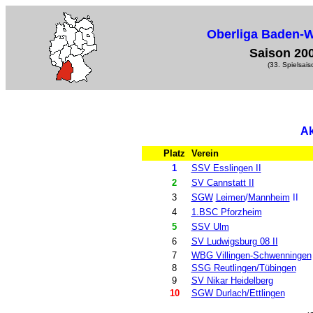
Oberliga Baden-
Saison 20
(33. Spielsais
Ak
Platz
Verein
1
SSV Esslingen II
2
SV Cannstatt II
3
SGW
Leimen
/
Mannheim
II
4
1.BSC Pforzheim
5
SSV Ulm
6
SV Ludwigsburg 08 II
7
WBG Villingen-Schwenningen
8
SSG Reutlingen/Tübingen
9
SV Nikar Heidelberg
10
SGW Durlach/Ettlingen