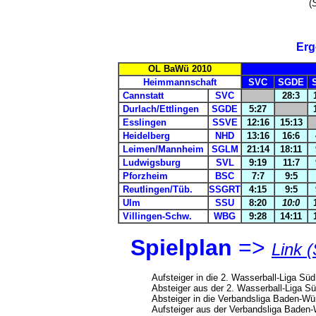
(
S
Erg
OL BaWü 2010
Heimmannschaft
SVC
SGDE
Cannstatt
SVC
28:3
Durlach/Ettlingen
SGDE
5:27
Esslingen
SSVE
12:16
15:13
Heidelberg
NHD
13:16
16:6
Leimen/Mannheim
SGLM
21:14
18:11
Ludwigsburg
SVL
9:19
11:7
Pforzheim
BSC
7:7
9:5
Reutlingen/Tüb.
SSGRT
4:15
9:5
Ulm
SSU
8:20
10:0
Villingen-Schw.
WBG
9:28
14:11
Spielplan
=>
Link 
Aufsteiger in die 2. Wasserball-Liga Sü
Absteiger aus der 2. Wasserball-Liga Sü
Absteiger in die Verbandsliga Baden-Wü
Aufsteiger aus der Verbandsliga Baden