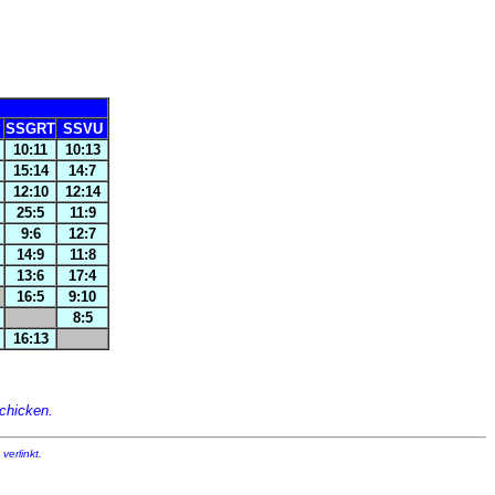
SSGRT
SSVU
10:11
10:13
15:14
14:7
12:10
12:14
25:5
11:9
9:6
12:7
14:9
11:8
13:6
17:4
16:5
9:10
8:5
16:13
chicken.
verlinkt.