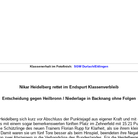
Klassenerhalt im Fotofinish:
SGW Durlach/Ettlingen
Nikar Heidelberg rettet im Endspurt Klassenverbleib
Entscheidung gegen Heilbronn / Niederlage in Backnang ohne Folgen
Heidelberg sich kurz vor Abschluss der Punktejagd aus eigener Kraft und mit 
das mit einem sogar bemerkenswerten fünften Platz im Zehnerfeld mit 15:21 
ie Schützlinge des neuen Trainers Florian Rupp für Klarheit, als sie ihrem k
n. Damit waren sie um fünf Tore besser als beim Hinspiel, beendeten ihre Neg
n zwei Absteigern in die Verbandsliga des Bundeslandes. Für die Heidelberge