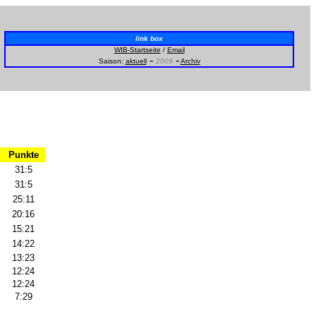
link box
WIB-Startseite
/
Email
-
-
Saison:
aktuell
2009
Archiv
Punkte
31:5
31:5
25:11
20:16
15:21
14:22
13:23
12:24
12:24
7:29