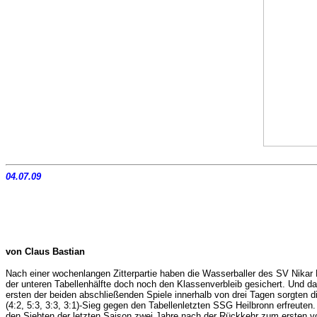
04.07.09
von Claus Bastian
Nach einer wochenlangen Zitterpartie haben die Wasserballer des SV Nikar 
der unteren Tabellenhälfte doch noch den Klassenverbleib gesichert. Und 
ersten der beiden abschließenden Spiele innerhalb von drei Tagen sorgten d
(4:2, 5:3, 3:3, 3:1)-Sieg gegen den Tabellenletzten SSG Heilbronn erfreute
den Siebten der letzten Saison zwei Jahre nach der Rückkehr zum ersten vo