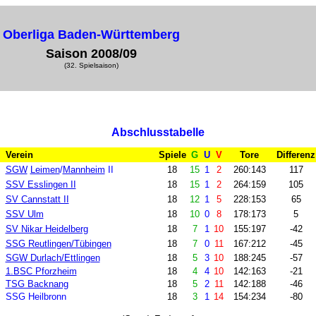
Oberliga Baden-Württemberg
Saison 2008/09
(32. Spielsaison)
Abschlusstabelle
Verein
Spiele
G
U
V
Tore
Differenz
SGW
Leimen
/
Mannheim
II
18
15
1
2
260:143
117
SSV Esslingen II
18
15
1
2
264:159
105
SV Cannstatt II
18
12
1
5
228:153
65
SSV Ulm
18
10
0
8
178:173
5
SV Nikar Heidelberg
18
7
1
10
155:197
-
42
SSG Reutlingen/Tübingen
18
7
0
11
167:212
-45
SGW Durlach/Ettlingen
18
5
3
10
188:245
-57
1.BSC Pforzheim
18
4
4
10
142:163
-21
TSG Backnang
18
5
2
11
142:188
-46
SSG Heilbronn
18
3
1
14
154:234
-80