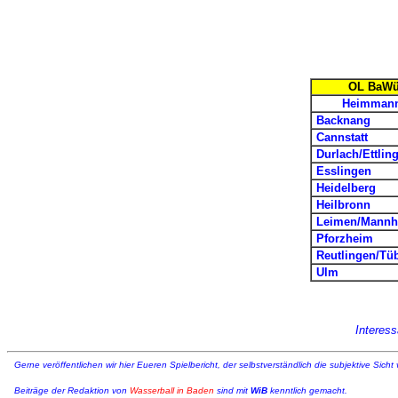
OL BaWü
Heimmann
Backnang
Cannstatt
Durlach/Ettlin
Esslingen
Heidelberg
Heilbronn
Leimen/Mannh
Pforzheim
Reutlingen/Tü
Ulm
Interes
Gerne veröffentlichen wir hier Eueren Spielbericht, der selbstverständlich die subjektive Sicht 
Beiträge der Redaktion von
Wasserball in Baden
sind mit
WiB
kenntlich gemacht.