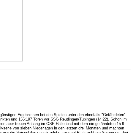
günstigen Ergebnissen bei den Spielen unter den ebenfalls "Gefährdeten"
Punkten und 155:197 Toren vor SSG Reutlingen/Tübingen (14:22). Schon im
leinen aber treuen Anhang im OSP-Hallenbad mit dem nie gefährdeten 15:9
ativserie von sieben Niederlagen in den letzten drei Monaten und machten
r war die Saisonbilanz nach zuletzt zweimal Platz acht ein Sprung um drei