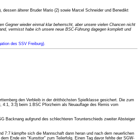
), dessen älterer Bruder Mario (2) sowie Marcel Schneider und Benedikt
en Gegner wieder einmal klar beherrscht, aber unsere vielen Chancen nicht
enrand, vermisst habe ich unsere neue BSC-Führung dagegen komplett und
gation des SSV Freiburg).
emberg den Verbleib in der dritthöchsten Spielklasse gesichert. Die zum
:3, 4:1, 3:3) beim 1.BSC Pforzheim als Neuauflage des Remis vom
TSG Backnang aufgrund des schlechteren Torunterschieds zweiter Absteiger
 und 7:7 kämpfte sich die Mannschaft dann heran und nach dem neuerlichen
dem Ende ein "Kunsttor" zum Teilerfolg. Einen Tag davor fehlte der SGW-