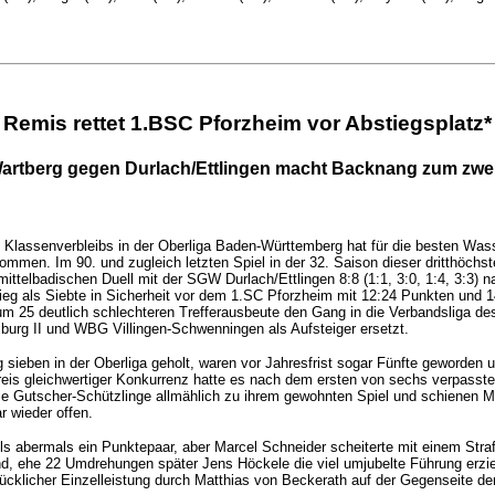
Remis rettet 1.BSC Pforzheim vor Abstiegsplatz*
Wartberg gegen Durlach/Ettlingen macht Backnang zum zwei
Klassenverbleibs in der Oberliga Baden-Württemberg hat für die besten Wass
ommen. Im 90. und zugleich letzten Spiel in der 32. Saison dieser dritthöchs
ttelbadischen Duell mit der SGW Durlach/Ettlingen 8:8 (1:1, 3:0, 1:4, 3:3)
ieg als Siebte in Sicherheit vor dem 1.SC Pforzheim mit 12:24 Punkten und 
um 25 deutlich schlechteren Trefferausbeute den Gang in die Verbandsliga de
burg II und WBG Villingen-Schwenningen als Aufsteiger ersetzt.
ben in der Oberliga geholt, waren vor Jahresfrist sogar Fünfte geworden und
eis gleichwertiger Konkurrenz hatte es nach dem ersten von sechs verpassten
ie Gutscher-Schützlinge allmählich zu ihrem gewohnten Spiel und schienen Mitt
r wieder offen.
ls abermals ein Punktepaar, aber Marcel Schneider scheiterte mit einem Str
, ehe 22 Umdrehungen später Jens Höckele die viel umjubelte Führung erzie
lücklicher Einzelleistung durch Matthias von Beckerath auf der Gegenseite d