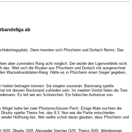
erbandsliga ab
ichtabstiegsplatz. Dann trennten sich Pforzheim und Durlach Remis: Das
hien aber zumindest Rang acht möglich. Der würde den Ligenverbleib nicht
ch das. Weil sich die Rivalen aus Pforzheim und Durlach mit ausgerechnet
f den Wackelkandidaten-Rang. Hätte es in Pforzheim einen Sieger gegeben,
 hatten beitragen können: Sie siegten souverän. Backnang spielte
tal mit diesem Rückstand zufrieden sein. Im zweiten Viertel fielen die Tore
Friedemann. Es lief wie am Schnürchen. Ein hübscher Aufsetzer von
s Mögel hatte bei zwei Pfostenschüssen Pech. Einige Male suchten die
louhy spielte Theiss frei, das 8:3. Nun war die Partie entschieden.
e wieder Hoffnung lies. Wer wollte schon daran glauben, dass Pforzheim und
t (0/0), Dlouhy (3/0), Alexander Stecher (1/0), Theiss (5/0), Weinbrenner