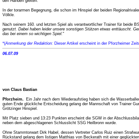
den Händen gleiten.
In der torarmen Begegnung, die schon im Hinspiel der beiden Regionalrivale
Völkle.
Nach seinem 160. und letzten Spiel als verantwortlicher Trainer für beide
genutzt. Dabei haben leider unsere sonstigen Stützen etwas enttäuscht. G
das bei einem so wichtigen Spiel.
"
*(
Anmerkung der Redaktion:
Dieser Artikel erscheint in der Pforzheimer Zei
06.07.09
von Claus Bastian
Pforzheim.
Ein Jahr nach dem Wiederaufstieg haben sich die Wasserballer
guten Ende glückliche Entscheidung gelang der Mannschaft von Trainer Gun
Grötzinger Hinspiel.
Mit Platz sieben und 13:23 Punkten erscheint die SGW in der Abschlussbil
neben dem abgeschlagenen Schlusslicht SSG Heilbronn wurde.
Ohne Stammtorwart Dirk Habel, dessen Vertreter Carlos Ruiz einen Strafwur
Rückstand gelang dem listigen Matthias von Beckerath mit einer geglückte