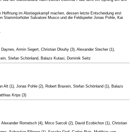
ue Hoffnung im Abstiegskampf machen, dessen letzte Entscheidung erst
n Stammtorhüter Salvatore Musco und die Feldspieler Jonas Pohle, Kai
.
Daynes, Armin Segert, Christian Dlouhy (3), Alexander Stecher (1),
axein, Stefan Schönland, Balazs Kutasi, Dominik Seitz
an Alt (1), Jonas Pohle (2), Robert Braxein, Stefan Schönland (1), Balazs
thias Krips (3)
, Alexander Rometsch (4), Mirco Sarcoli (2), David Ecobichon (1), Christian
rms, Sebastian Ellinger (1), Sascha Graf, Carlos Ruis, Matthias von