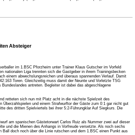
ten Absteiger
erballer im 1.BSC Pforzheim unter Trainer Klaus Gutscher im Vorfeld
ten nationalen Liga trennten sich die Gastgeber in ihrem Trainingsbecken
 nach einem abwechslungsreichen und überaus spannenden Verlauf. Damit
142:163 Toren. Gleichzeitig muss damit der Neunte und Vorletzte TSG
s Bundeslandes antreten. Begleiter ist dabei das abgeschlagene
 retteten sich nun mit Platz acht in die nächste Spielzeit des
 Überzahlspielen und einem Strafwurftor der Gäste zum 0:1 gar nicht gut
e des dritten Spielviertels bei ihrer 5:2-Führungklar Auf Siegkurs. Die
afwurf am spanischen Gästetorwart Carlos Ruiz als Nummer zwei auf dieser
lte und die Mienen des Anhangs in Vorfreude versetzte. Als noch sechs
en Ball doch noch über die Linie rutschen und dem 1.BSC einen Punkt aus