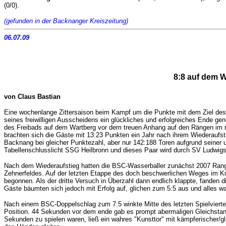
(0/0).
(gefunden in der Backnanger Kreiszeitung)
06.07.09
8:8 auf dem 
von Claus Bastian
Eine wochenlange Zittersaison beim Kampf um die Punkte mit dem Ziel des 
seines freiwilligen Ausscheidens ein glückliches und erfolgreiches Ende gen
des Freibads auf dem Wartberg vor dem treuen Anhang auf den Rängen im mi
brachten sich die Gäste mit 13:23 Punkten ein Jahr nach ihrem Wiederaufst
Backnang bei gleicher Punktezahl, aber nur 142:188 Toren aufgrund seiner 
Tabellenschlusslicht SSG Heilbronn und dieses Paar wird durch SV Ludwigs
Nach dem Wiederaufstieg hatten die BSC-Wasserballer zunächst 2007 Rang sie
Zehnerfeldes. Auf der letzten Etappe des doch beschwerlichen Weges im Kr
begonnen. Als der dritte Versuch in Überzahl dann endlich klappte, fanden d
Gäste bäumten sich jedoch mit Erfolg auf, glichen zum 5:5 aus und alles wa
Nach einem BSC-Doppelschlag zum 7:5 winkte Mitte des letzten Spielvierte
Position. 44 Sekunden vor dem ende gab es prompt abermaligen Gleichstand
Sekunden zu spielen waren, ließ ein wahres "Kunsttor" mit kämpferischer/g