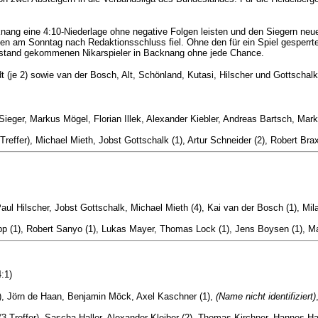
knang eine 4:10-Niederlage ohne negative Folgen leisten und den Siegern ne
am Sonntag nach Redaktionsschluss fiel. Ohne den für ein Spiel gesperrte
ckstand gekommenen Nikarspieler in Backnang ohne jede Chance.
t (je 2) sowie van der Bosch, Alt, Schönland, Kutasi, Hilscher und Gottschalk
eger, Markus Mögel, Florian Illek, Alexander Kiebler, Andreas Bartsch, Mark 
reffer), Michael Mieth, Jobst Gottschalk (1), Artur Schneider (2), Robert Br
aul Hilscher, Jobst Gottschalk, Michael Mieth (4), Kai van der Bosch (1), Mil
p (1), Robert Sanyo (1), Lukas Mayer, Thomas Lock (1), Jens Boysen (1), Mat
4:1)
), Jörn de Haan, Benjamin Möck, Axel Kaschner (1),
(Name nicht identifiziert)
3 Treffer), Sascha Haller, Alexander Kleiber (2), Thomas Kirchner, Hannes Ha