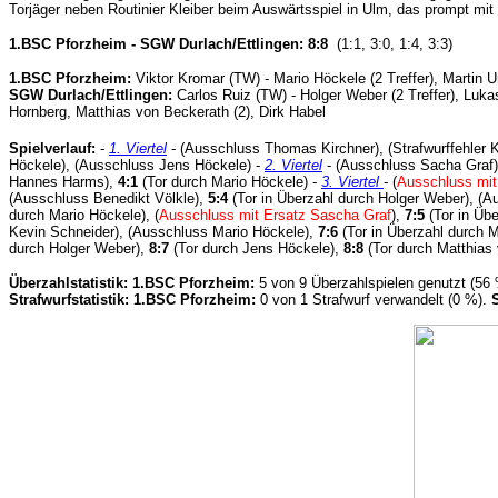
Torjäger neben Routinier Kleiber beim Auswärtsspiel in Ulm, das prompt mit 
1.BSC Pforzheim - SGW Durlach/Ettlingen: 8:8
(1:1, 3:0, 1:4, 3:3)
1.BSC Pforzheim:
Viktor Kromar (TW) - Mario Höckele (2 Treffer), Martin 
SGW Durlach/Ettlingen:
Carlos Ruiz (TW) - Holger Weber (2 Treffer), Lukas
Hornberg, Matthias von Beckerath (2), Dirk Habel
Spielverlauf:
-
1. Viertel
- (Ausschluss Thomas Kirchner), (Strafwurffehler 
Höckele), (Ausschluss Jens Höckele) -
2. Viertel
- (Ausschluss Sacha Graf
Hannes Harms),
4:1
(Tor durch Mario Höckele) -
3. Viertel
- (
Ausschluss mit
(Ausschluss Benedikt Völkle),
5:4
(Tor in Überzahl durch Holger Weber),
(A
durch Mario Höckele), (
Ausschluss mit Ersatz Sascha Graf
),
7:5
(Tor in Übe
Kevin Schneider), (Ausschluss Mario Höckele),
7:6
(Tor in Überzahl durch M
durch Holger Weber),
8:7
(Tor durch Jens Höckele),
8:8
(Tor durch Matthias 
Überzahlstatistik:
1.BSC Pforzheim:
5 von 9 Überzahlspielen genutzt (56
Strafwurfstatistik: 1.BSC Pforzheim:
0 von 1 Strafwurf verwandelt (0 %).