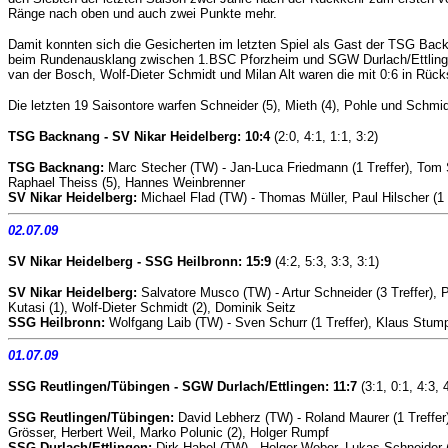
Ränge nach oben und auch zwei Punkte mehr.
Damit konnten sich die Gesicherten im letzten Spiel als Gast der TSG Bac
beim Rundenausklang zwischen 1.BSC Pforzheim und SGW Durlach/Ettlingen 
van der Bosch, Wolf-Dieter Schmidt und Milan Alt waren die mit 0:6 in Rü
Die letzten 19 Saisontore warfen Schneider (5), Mieth (4), Pohle und Schmid
TSG Backnang - SV Nikar Heidelberg: 10:4
(2:0, 4:1, 1:1, 3:2)
TSG Backnang:
Marc Stecher (TW) - Jan-Luca Friedmann (1 Treffer), Tom Si
Raphael Theiss (5), Hannes Weinbrenner
SV Nikar Heidelberg:
Michael Flad (TW) - Thomas Müller, Paul Hilscher (1 T
02.07.09
SV Nikar Heidelberg - SSG Heilbronn: 15:9
(4:2, 5:3, 3:3, 3:1)
SV Nikar Heidelberg:
Salvatore Musco (TW) - Artur Schneider (3 Treffer), P
Kutasi (1), Wolf-Dieter Schmidt (2), Dominik Seitz
SSG Heilbronn:
Wolfgang Laib (TW) - Sven Schurr (1 Treffer), Klaus Stump
01.07.09
SSG Reutlingen/Tübingen - SGW Durlach/Ettlingen: 11:7
(3:1, 0:1, 4:3, 
SSG Reutlingen/Tübingen:
David Lebherz (TW) - Roland Maurer (1 Treffer
Grösser, Herbert Weil, Marko Polunic (2), Holger Rumpf
SSG Durlach/Ettlingen:
Dirk Habel (TW) - Holger Weber, Lukas Schneider (