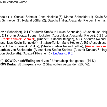
6:10 verloren wurde.
Unsöld (1), Yannick Schmidt, Jens Höckele (3), Marcel Schneider (1), Kevin 
 Schneider (1), Roland Löffler (2), Sascha Haller, Alexander Kleiber, Thomas
Kevin Schneider),
0:1
(Tor durch Strafwurf Lukas Schneider), (Ausschluss Ho
),
2:1
(Tor in Überzahl Jens Höckele), (Ausschluss Alexander Kleiber),
3:1
(Tor
 Ersatz Yannick Schmidt
), (Auszeit Durlach/Ettlingen),
4:2
(Tor durch Roland L
usschluss Kevin Schneider)
, (Strafwurffehler Mario Höckele),
5:5
(Ausschluss S
rzahl durch Benedikt Völkle), (Strafwurffehler Roland Löffler), (
Ausschluss mit
atthias von Beckerath), (Ausschluss Stefan Sachs), (Auszeit Durlach/Ettlinge
von Beckerath), (Auszeit Pforzheim) -
Endstand: 8:8.
 %).
SGW Durlach/Ettlingen:
4 von 9 Überzahlspielen genutzt (44 %)
SGW Durlach/Ettlingen:
2 von 2 Strafwürfen verwandelt (100 %).