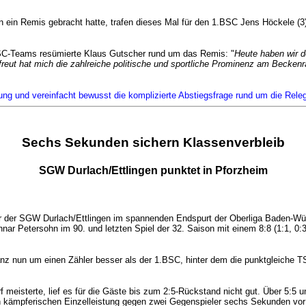
n ein Remis gebracht hatte, trafen dieses Mal für den 1.BSC Jens Höckele (3
 BSC-Teams resümierte Klaus Gutscher rund um das Remis: "
Heute haben wir d
efreut hat mich die zahlreiche politische und sportliche Prominenz am Beck
tung und vereinfacht bewusst die komplizierte Abstiegsfrage rund um die Rele
Sechs Sekunden sichern Klassenverbleib
SGW Durlach/Ettlingen punktet in Pforzheim
 der SGW Durlach/Ettlingen im spannenden Endspurt der Oberliga Baden-Württ
nar Petersohn im 90. und letzten Spiel der 32. Saison mit einem 8:8 (1:1, 0
anz nun um einen Zähler besser als der 1.BSC, hinter dem die punktgleiche 
f meisterte, lief es für die Gäste bis zum 2:5-Rückstand nicht gut. Über 5:5
n kämpferischen Einzelleistung gegen zwei Gegenspieler sechs Sekunden vor 