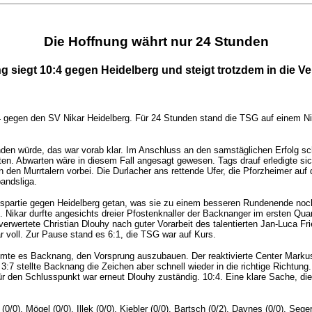
Die Hoffnung währt nur 24 Stunden
siegt 10:4 gegen Heidelberg und steigt trotzdem in die V
0:4 gegen den SV Nikar Heidelberg. Für 24 Stunden stand die TSG auf einem N
den würde, das war vorab klar. Im Anschluss an den samstäglichen Erfolg sc
eten. Abwarten wäre in diesem Fall angesagt gewesen. Tags drauf erledigte si
den Murrtalern vorbei. Die Durlacher ans rettende Ufer, die Pforzheimer au
andsliga.
usspartie gegen Heidelberg getan, was sie zu einem besseren Rundenende noch
. Nikar durfte angesichts dreier Pfostenknaller der Backnanger im ersten Quar
 verwertete Christian Dlouhy nach guter Vorarbeit des talentierten Jan-Luca 
 voll. Zur Pause stand es 6:1, die TSG war auf Kurs.
äumte es Backnang, den Vorsprung auszubauen. Der reaktivierte Center Marku
 stellte Backnang die Zeichen aber schnell wieder in die richtige Richtung. D
ür den Schlusspunkt war erneut Dlouhy zuständig. 10:4. Eine klare Sache, di
0), Mögel (0/0), Illek (0/0), Kiebler (0/0), Bartsch (0/2), Daynes (0/0), Seger