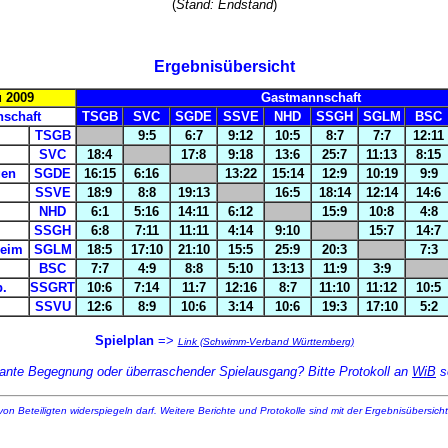
(
Stand: Endstand
)
Ergebnisübersicht
 2009
Gastmannschaft
schaft
TSGB
SVC
SGDE
SSVE
NHD
SSGH
SGLM
BSC
TSGB
9:5
6:7
9:12
10:5
8:7
7:7
12:11
SVC
18:4
17:8
9:18
13:6
25:7
11:13
8:15
gen
SGDE
16:15
6:16
13:22
15:14
12:9
10:19
9:9
SSVE
18:9
8:8
19:13
16:5
18:14
12:14
14:6
NHD
6:1
5:16
14:11
6:12
15:9
10:8
4:8
SSGH
6:8
7:11
11:11
4:14
9:10
15:7
14:7
eim
SGLM
18:5
17:10
21:10
15:5
25:9
20:3
7:3
BSC
7:7
4:9
8:8
5:10
13:13
11:9
3:9
b.
SSGRT
10:6
7:14
11:7
12:16
8:7
11:10
11:12
10:5
SSVU
12:6
8:9
10:6
3:14
10:6
19:3
17:10
5:2
Spielplan
=>
Link (Schwimm-Verband Württemberg)
sante Begegnung oder überraschender Spielausgang? Bitte Protokoll an
WiB
s
von Beteiligten widerspiegeln darf. Weitere Berichte und Protokolle sind mit der Ergebnisübersicht 