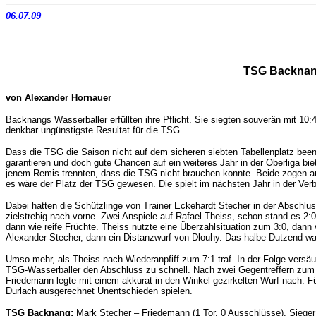
06.07.09
TSG Backnang 
von Alexander Hornauer
Backnangs Wasserballer erfüllten ihre Pflicht. Sie siegten souverän mit 1
denkbar ungünstigste Resultat für die TSG.
Dass die TSG die Saison nicht auf dem sicheren siebten Tabellenplatz been
garantieren und doch gute Chancen auf ein weiteres Jahr in der Oberliga bi
jenem Remis trennten, dass die TSG nicht brauchen konnte. Beide zogen an 
es wäre der Platz der TSG gewesen. Die spielt im nächsten Jahr in der Verb
Dabei hatten die Schützlinge von Trainer Eckehardt Stecher in der Abschl
zielstrebig nach vorne. Zwei Anspiele auf Rafael Theiss, schon stand es 2:0
dann wie reife Früchte. Theiss nutzte eine Überzahlsituation zum 3:0, dann
Alexander Stecher, dann ein Distanzwurf von Dlouhy. Das halbe Dutzend war
Umso mehr, als Theiss nach Wiederanpfiff zum 7:1 traf. In der Folge vers
TSG-Wasserballer den Abschluss zu schnell. Nach zwei Gegentreffern zum 3:7
Friedemann legte mit einem akkurat in den Winkel gezirkelten Wurf nach. F
Durlach ausgerechnet Unentschieden spielen.
TSG Backnang:
Mark Stecher – Friedemann (1 Tor, 0 Ausschlüsse), Sieger (0/