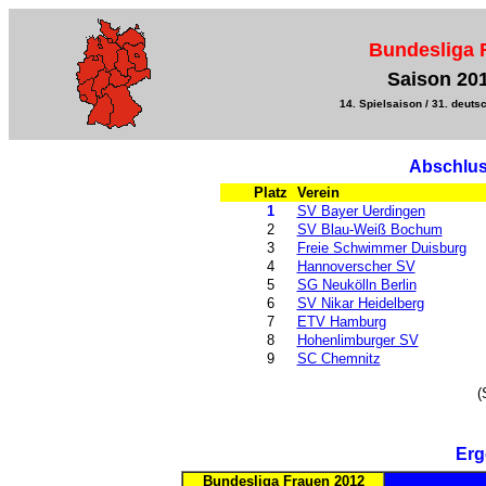
Bundesliga 
Saison 20
14. Spielsaison / 31. deuts
Abschlus
Platz
Verein
1
SV Bayer Uerdingen
2
SV Blau-Weiß Bochum
3
Freie Schwimmer Duisburg
4
Hannoverscher SV
5
SG Neukölln Berlin
6
SV Nikar Heidelberg
7
ETV Hamburg
8
Hohenlimburger SV
9
SC Chemnitz
(
Erg
Bundesliga Frauen 2012