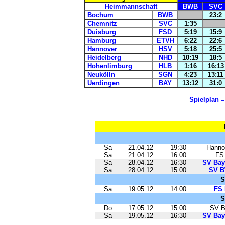
Heimmannschaft
BWB
SVC
Bochum
BWB
23:2
Chemnitz
SVC
1:35
Duisburg
FSD
5:19
15:9
Hamburg
ETVH
6:22
22:6
Hannover
HSV
5:18
25:5
Heidelberg
NHD
10:19
18:5
Hohenlimburg
HLB
1:16
16:13
Neukölln
SGN
4:23
13:11
Uerdingen
BAY
13:12
31:0
Spielplan
=
Sa
21.04.12
19:30
Hanno
Sa
21.04.12
16:00
FS
Sa
28.04.12
16:30
SV Bay
Sa
28.04.12
15:00
SV 
S
Sa
19.05.12
14:00
FS 
S
Do
17.05.12
15:00
SV 
Sa
19.05.12
16:30
SV Bay