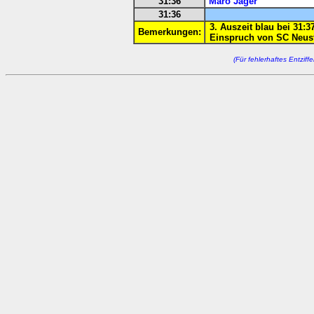
31:36
Maro Jäger
31:36
3. Auszeit blau bei 31:3
Bemerkungen:
Einspruch von SC Neus
(Für fehlerhaftes Entzif