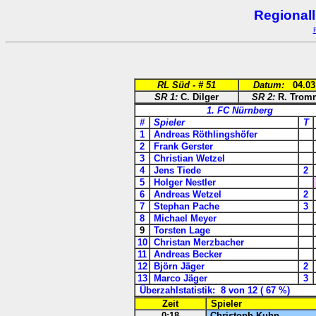
Regional
RL Süd - #
51
Datum:
04.03
SR 1:
C. Dilger
SR 2:
R. Trom
1. FC Nürnberg
#
Spieler
T
1
Andreas Röthlingshöfer
2
Frank Gerster
3
Christian Wetzel
4
Jens Tiede
2
5
Holger Nestler
6
Andreas Wetzel
2
7
Stephan Pache
3
8
Michael Meyer
9
Torsten Lage
10
Christan Merzbacher
11
Andreas Becker
12
Björn Jäger
2
13
Marco Jäger
3
Überzahlstatistik: 8 von 12 ( 67 %)
Zeit
Spieler
0:18
Christoph Kuhn