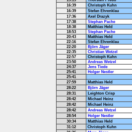
16:39
Christoph Kuhn
16:39
Stefan Ehrenklau
17:36
Axel Drazyk
17:38
Stephan Pache
18:38
Matthias Held
18:53
Stephan Pache
20:43
Matthias Held
22:16
Stefan Ehrenklau
22:20
Björn Jäger
22:35
Christian Wetzel
22:57
Christoph Kuhn
23:50
Andreas Wetzel
24:37
Jens Tiede
25:41
Holger Nestler
25:41
27:59
Matthias Held
28:22
Björn Jäger
28:31
Leighton Crisp
28:42
Michael Heinz
28:42
Michael Heinz
28:42
Andreas Wetzel
28:54
Holger Nestler
30:34
Matthias Held
31:12
Christoph Kuhn