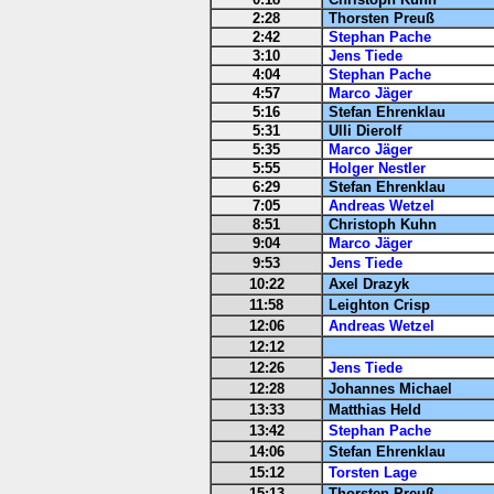
2:28
Thorsten Preuß
2:42
Stephan Pache
3:10
Jens Tiede
4:04
Stephan Pache
4:57
Marco Jäger
5:16
Stefan Ehrenklau
5:31
Ulli Dierolf
5:35
Marco Jäger
5:55
Holger Nestler
6:29
Stefan Ehrenklau
7:05
Andreas Wetzel
8:51
Christoph Kuhn
9:04
Marco Jäger
9:53
Jens Tiede
10:22
Axel Drazyk
11:58
Leighton Crisp
12:06
Andreas Wetzel
12:12
12:26
Jens Tiede
12:28
Johannes Michael
13:33
Matthias Held
13:42
Stephan Pache
14:06
Stefan Ehrenklau
15:12
Torsten Lage
15:13
Thorsten Preuß