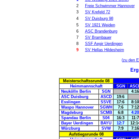
2
Freie Schwimmer Hannover
3
SV Krefeld 72
4
SV Duisburg 98
5
SV 1921 Weiden
6
ASC Brandenburg
7
SV Brambauer
8
SSF Aegir Uerdingen
9
SV Hellas Hildesheim
(
zu den E
Erg
Meisterschaftssrunde 08
Heimmannschaft
SGN
ASC
Neukölln Berlin
SGN
4:16
ASC Duisburg
ASCD
19:6
Esslingen
SSVE
17:6
8:10
Waspo Hannover
SGWH
7:6
7:12
Magdeburg
SCMB
6:8
4:20
Spandau Berlin
S04
16:3
11:7
Bayer Uerdingen
BAYU
12:7
12:1
Würzburg
SVW
7:9
7:16
Aufstiegsrunde 08