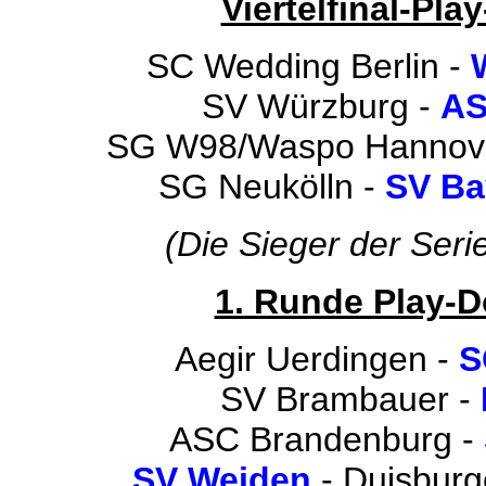
Viertelfinal-Play
SC Wedding Berlin -
SV Würzburg -
AS
SG W98/Waspo Hannov
SG Neukölln -
SV Ba
(Die Sieger der Serie
1. Runde Play-D
Aegir Uerdingen -
S
SV Brambauer -
ASC Brandenburg -
SV Weiden
- Duisburge