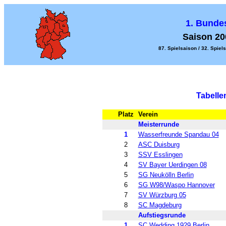
1. Bunde
Saison 20
87. Spielsaison / 32. Spiels
Tabelle
Platz
Verein
Meisterrunde
1
Wasserfreunde Spandau 04
2
ASC Duisburg
3
SSV Esslingen
4
SV Bayer Uerdingen 08
5
SG Neukölln Berlin
6
SG W98/Waspo Hannover
7
SV Würzburg 05
8
SC Magdeburg
Aufstiegsrunde
1
SC Wedding 1929 Berlin