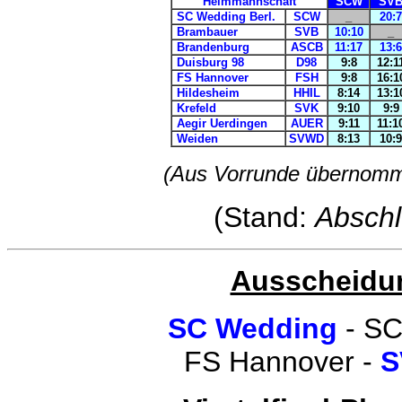
Heimmannschaft
SCW
SV
SC Wedding Berl.
SCW
_
20:7
Brambauer
SVB
10:10
_
Brandenburg
ASCB
11:17
13:6
Duisburg 98
D98
9:8
12:1
FS Hannover
FSH
9:8
16:1
Hildesheim
HHIL
8:14
13:1
Krefeld
SVK
9:10
9:9
Aegir Uerdingen
AUER
9:11
11:1
Weiden
SVWD
8:13
10:9
(Aus Vorrunde übernomm
(Stand:
Abschl
Ausscheidun
SC Wedding
- SC
FS Hannover -
S