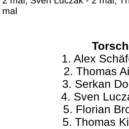
2 mal, Sven Luczak - 2 mal, Th
mal
Torsch
1. Alex
2. Thoma
3. Serk
4. Sven
5. Flori
5. Thom